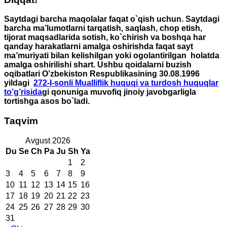
Saytdagi barcha maqolalar faqat o`qish uchun. Saytdagi
barcha ma’lumotlarni tarqatish, saqlash, chop etish,
tijorat maqsadlarida sotish, ko`chirish va boshqa har
qanday harakatlarni amalga oshirishda faqat sayt
ma’muriyati bilan kelishilgan yoki ogolantirilgan holatda
amalga oshirilishi shart. Ushbu qoidalarni buzish
oqibatlari O’zbekiston Respublikasining 30.08.1996
yildagi
272-I-sonli Mualliflik huquqi va turdosh huquqlar
to’g’risida
gi qonuniga muvofiq jinoiy javobgarligla
tortishga asos bo`ladi.
Taqvim
Avgust 2026
Du
Se
Ch
Pa
Ju
Sh
Ya
1
2
3
4
5
6
7
8
9
10
11
12
13
14
15
16
17
18
19
20
21
22
23
24
25
26
27
28
29
30
31