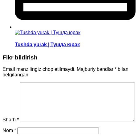
Tushda yurak | Тушда юрак
Fikr bildirish
Email manzilingiz chop etilmaydi.
Majburiy bandlar
*
bilan
belgilangan
Sharh
*
Nom
*