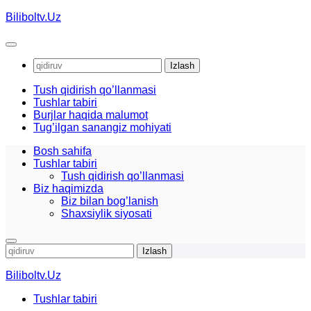
Skip
Biliboltv.Uz
to
content
Qidirshish:
Tush qidirish qo’llanmasi
Tushlar tabiri
Burjlar haqida malumot
Tug’ilgan sanangiz mohiyati
Bosh sahifa
Tushlar tabiri
Tush qidirish qo’llanmasi
Biz haqimizda
Biz bilan bog’lanish
Shaxsiylik siyosati
Qidirshish:
Biliboltv.Uz
Tushlar tabiri