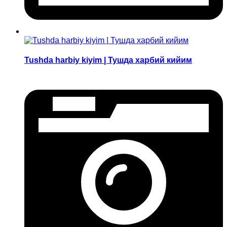
Tushda harbiy kiyim | Тушда харбий кийим