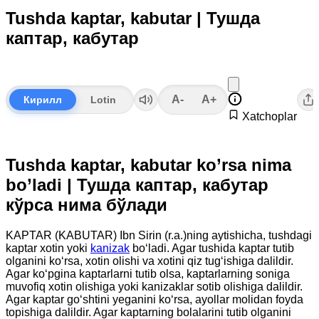
Tushda kaptar, kabutar | Тушда
каптар, кабутар
A-
A+
Кирилл
Lotin
Xatchoplar
Tushda kaptar, kabutar ko’rsa nima
bo’ladi | Тушда каптар, кабутар
кўрса нима бўлади
KAPTAR (KABUTAR) Ibn Sirin (r.a.)ning aytishicha, tushdagi
kaptar xotin yoki
kanizak
bo‘ladi. Agar tushida kaptar tutib
olganini ko‘rsa, xotin olishi va xotini qiz tug‘ishiga dalildir.
Agar ko‘pgina kaptarlarni tutib olsa, kaptarlarning soniga
muvofiq xotin olishiga yoki kanizaklar sotib olishiga dalildir.
Agar kaptar go‘shtini yeganini ko‘rsa, ayollar molidan foyda
topishiga dalildir. Agar kaptarning bolalarini tutib olganini