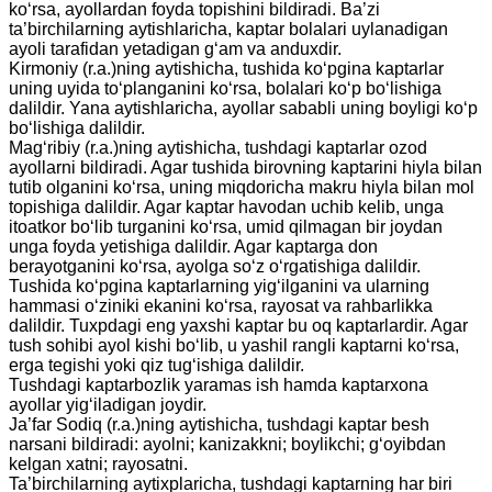
ko‘rsa, ayollardan foyda topishini bildiradi. Ba’zi
ta’birchilarning aytishlaricha, kaptar bolalari uylanadigan
ayoli tarafidan yetadigan g‘am va anduxdir.
Kirmoniy (r.a.)ning aytishicha, tushida ko‘pgina kaptarlar
uning uyida to‘planganini ko‘rsa, bolalari ko‘p bo‘lishiga
dalildir. Yana aytishlaricha, ayollar sababli uning boyligi ko‘p
bo‘lishiga dalildir.
Mag‘ribiy (r.a.)ning aytishicha, tushdagi kaptarlar ozod
ayollarni bildiradi. Agar tushida birovning kaptarini hiyla bilan
tutib olganini ko‘rsa, uning miqdoricha makru hiyla bilan mol
topishiga dalildir. Agar kaptar havodan uchib kelib, unga
itoatkor bo‘lib turganini ko‘rsa, umid qilmagan bir joydan
unga foyda yetishiga dalildir. Agar kaptarga don
berayotganini ko‘rsa, ayolga so‘z o‘rgatishiga dalildir.
Tushida ko‘pgina kaptarlarning yig‘ilganini va ularning
hammasi o‘ziniki ekanini ko‘rsa, rayosat va rahbarlikka
dalildir. Tuxpdagi eng yaxshi kaptar bu oq kaptarlardir. Agar
tush sohibi ayol kishi bo‘lib, u yashil rangli kaptarni ko‘rsa,
erga tegishi yoki qiz tug‘ishiga dalildir.
Tushdagi kaptarbozlik yaramas ish hamda kaptarxona
ayollar yig‘iladigan joydir.
Ja’far Sodiq (r.a.)ning aytishicha, tushdagi kaptar besh
narsani bildiradi: ayolni; kanizakkni; boylikchi; g‘oyibdan
kelgan xatni; rayosatni.
Ta’birchilarning aytixplaricha, tushdagi kaptarning har biri