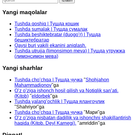
Yangi maqolalar
Tushda qoshiq | Тушда кошик
Tushda sumalak | Тушда сумалак
Tushda beshiktebratar (duogo’r) | Тушда
бешиктебратар
Qaysi burj vakili ekanini aniqlash.
Tushda utrujja (limonsimon meva) | Тушда утружжа
(лимонсимон мева)
Yangi sharhlar
Tushda cho’chqa | Тушда чучка
"
Shohjahon
Mahammadjonov
"ga
O’z o’ziga ishonch hosil qilish va Notiqlik san’ati.
(Kitob)
"
eldorbek
"ga
Tushda yalang’ochlik | Тушда ялангочлик
"
Shahriyor
"ga
Tushda cho’chqa | Тушда чучка
"
Мари
"ga
O’z o’ziga nisbatan dadillik va ishonchni shakillantirish
haqida (Kitob. Deyl Karnegi).
"
amriddin
"ga
Diqqat!