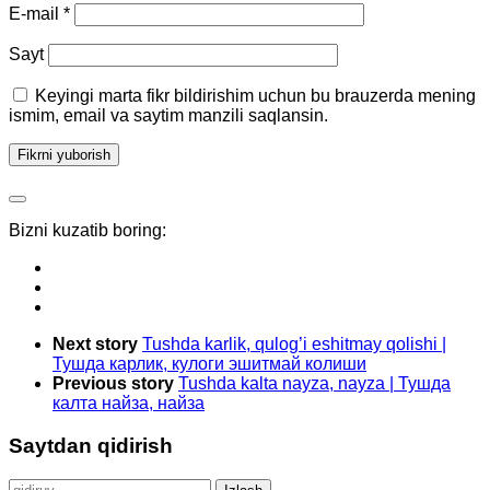
E-mail
*
Sayt
Keyingi marta fikr bildirishim uchun bu brauzerda mening
ismim, email va saytim manzili saqlansin.
Bizni kuzatib boring:
Next story
Tushda karlik, qulog’i eshitmay qolishi |
Тушда карлик, кулоги эшитмай колиши
Previous story
Tushda kalta nayza, nayza | Тушда
калта найза, найза
Saytdan qidirish
Qidirshish: