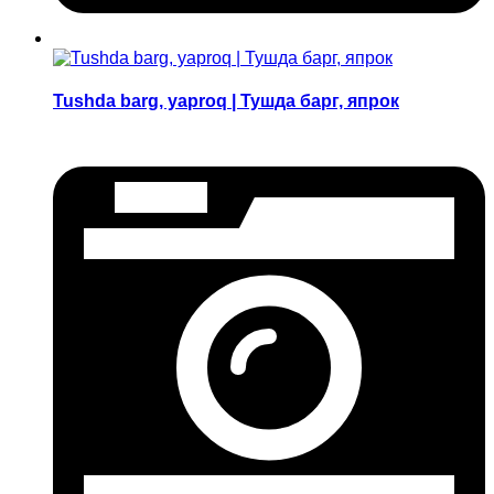
Tushda barg, yaproq | Тушда барг, япрок