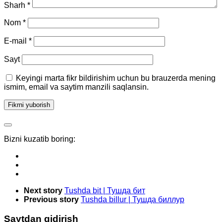
Sharh
*
Nom
*
E-mail
*
Sayt
Keyingi marta fikr bildirishim uchun bu brauzerda mening
ismim, email va saytim manzili saqlansin.
Bizni kuzatib boring:
Next story
Tushda bit | Тушда бит
Previous story
Tushda billur | Тушда биллур
Saytdan qidirish