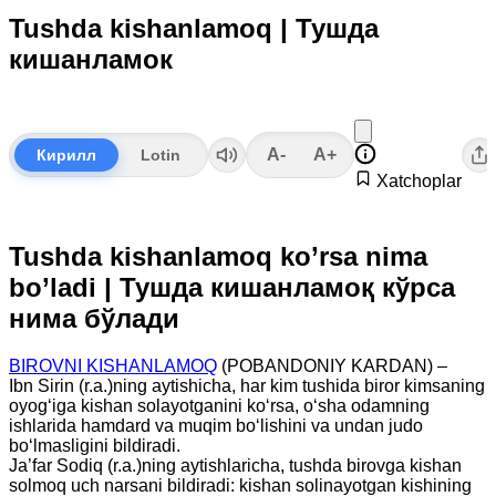
Tushda kishanlamoq | Тушда
кишанламок
A-
A+
Кирилл
Lotin
Xatchoplar
Tushda kishanlamoq ko’rsa nima
bo’ladi | Тушда кишанламоқ кўрса
нима бўлади
BIROVNI KISHANLAMOQ
(POBANDONIY KARDAN) –
Ibn Sirin (r.a.)ning aytishicha, har kim tushida biror kimsaning
oyog‘iga kishan solayotganini ko‘rsa, o‘sha odamning
ishlarida hamdard va muqim bo‘lishini va undan judo
bo‘lmasligini bildiradi.
Ja’far Sodiq (r.a.)ning aytishlaricha, tushda birovga kishan
solmoq uch narsani bildiradi: kishan solinayotgan kishining