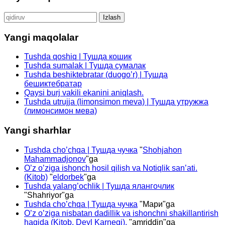
Qidirshish:
Yangi maqolalar
Tushda qoshiq | Тушда кошик
Tushda sumalak | Тушда сумалак
Tushda beshiktebratar (duogo’r) | Тушда
бешиктебратар
Qaysi burj vakili ekanini aniqlash.
Tushda utrujja (limonsimon meva) | Тушда утружжа
(лимонсимон мева)
Yangi sharhlar
Tushda cho’chqa | Тушда чучка
"
Shohjahon
Mahammadjonov
"ga
O’z o’ziga ishonch hosil qilish va Notiqlik san’ati.
(Kitob)
"
eldorbek
"ga
Tushda yalang’ochlik | Тушда ялангочлик
"
Shahriyor
"ga
Tushda cho’chqa | Тушда чучка
"
Мари
"ga
O’z o’ziga nisbatan dadillik va ishonchni shakillantirish
haqida (Kitob. Deyl Karnegi).
"
amriddin
"ga