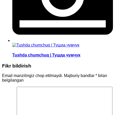
Tushda chumchuq | Тушда чумчук
Fikr bildirish
Email manzilingiz chop etilmaydi.
Majburiy bandlar
*
bilan
belgilangan