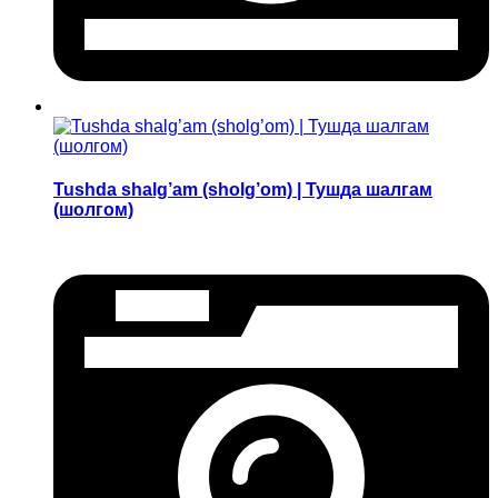
Tushda shalg’am (sholg’om) | Тушда шалгам
(шолгом)