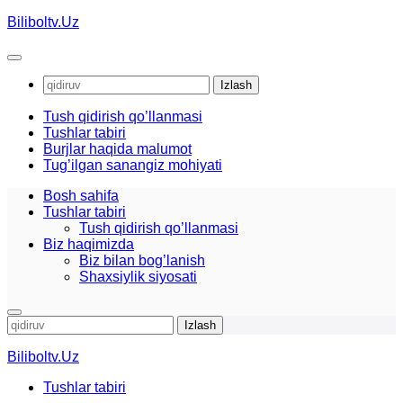
Skip
Biliboltv.Uz
to
content
Qidirshish:
Tush qidirish qo’llanmasi
Tushlar tabiri
Burjlar haqida malumot
Tug’ilgan sanangiz mohiyati
Bosh sahifa
Tushlar tabiri
Tush qidirish qo’llanmasi
Biz haqimizda
Biz bilan bog’lanish
Shaxsiylik siyosati
Qidirshish:
Biliboltv.Uz
Tushlar tabiri