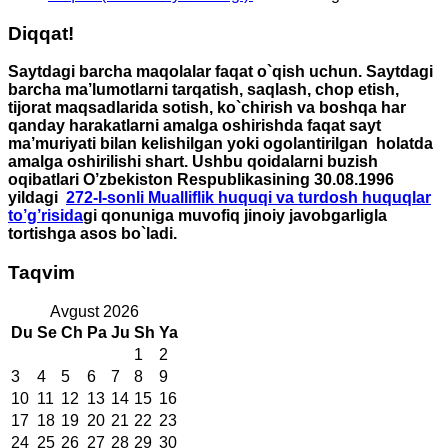
Diqqat!
Saytdagi barcha maqolalar faqat o`qish uchun. Saytdagi
barcha ma’lumotlarni tarqatish, saqlash, chop etish,
tijorat maqsadlarida sotish, ko`chirish va boshqa har
qanday harakatlarni amalga oshirishda faqat sayt
ma’muriyati bilan kelishilgan yoki ogolantirilgan holatda
amalga oshirilishi shart. Ushbu qoidalarni buzish
oqibatlari O’zbekiston Respublikasining 30.08.1996
yildagi
272-I-sonli Mualliflik huquqi va turdosh huquqlar
to’g’risida
gi qonuniga muvofiq jinoiy javobgarligla
tortishga asos bo`ladi.
Taqvim
Avgust 2026
Du
Se
Ch
Pa
Ju
Sh
Ya
1
2
3
4
5
6
7
8
9
10
11
12
13
14
15
16
17
18
19
20
21
22
23
24
25
26
27
28
29
30