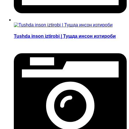
Tushda inson iztirobi | Тушда инсон изтироби