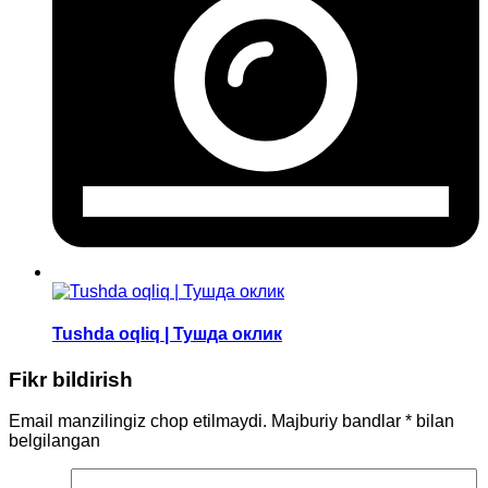
Tushda oqliq | Тушда оклик
Fikr bildirish
Email manzilingiz chop etilmaydi.
Majburiy bandlar
*
bilan
belgilangan