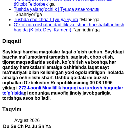
(Kitob)
"
eldorbek
"ga
Tushda yalang’ochlik | Тушда ялангочлик
"
Shahriyor
"ga
Tushda cho’chqa | Тушда чучка
"
Мари
"ga
O’z o’ziga nisbatan dadillik va ishonchni shakillantirish
haqida (Kitob. Deyl Karnegi).
"
amriddin
"ga
Diqqat!
Saytdagi barcha maqolalar faqat o`qish uchun. Saytdagi
barcha ma’lumotlarni tarqatish, saqlash, chop etish,
tijorat maqsadlarida sotish, ko`chirish va boshqa har
qanday harakatlarni amalga oshirishda faqat sayt
ma’muriyati bilan kelishilgan yoki ogolantirilgan holatda
amalga oshirilishi shart. Ushbu qoidalarni buzish
oqibatlari O’zbekiston Respublikasining 30.08.1996
yildagi
272-I-sonli Mualliflik huquqi va turdosh huquqlar
to’g’risida
gi qonuniga muvofiq jinoiy javobgarligla
tortishga asos bo`ladi.
Taqvim
Avgust 2026
Du
Se
Ch
Pa
Ju
Sh
Ya