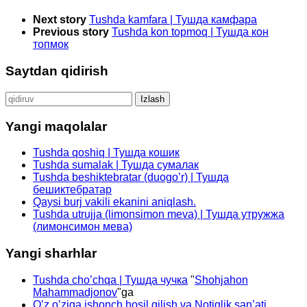
Next story
Tushda kamfara | Тушда камфара
Previous story
Tushda kon topmoq | Тушда кон
топмок
Saytdan qidirish
Qidirshish:
Yangi maqolalar
Tushda qoshiq | Тушда кошик
Tushda sumalak | Тушда сумалак
Tushda beshiktebratar (duogo’r) | Тушда
бешиктебратар
Qaysi burj vakili ekanini aniqlash.
Tushda utrujja (limonsimon meva) | Тушда утружжа
(лимонсимон мева)
Yangi sharhlar
Tushda cho’chqa | Тушда чучка
"
Shohjahon
Mahammadjonov
"ga
O’z o’ziga ishonch hosil qilish va Notiqlik san’ati.