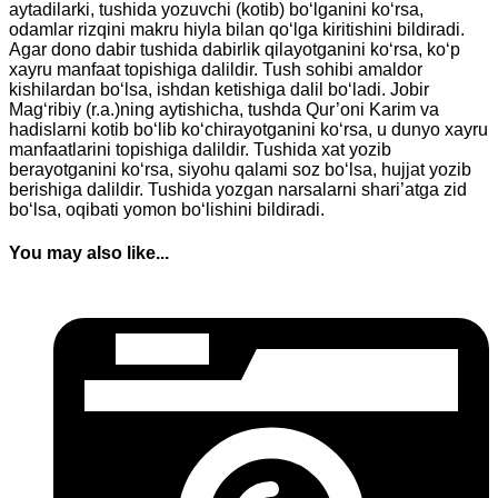
aytadilarki, tushida yozuvchi (kotib) bo‘lganini ko‘rsa,
odamlar rizqini makru hiyla bilan qo‘lga kiritishini bildiradi.
Agar dono dabir tushida dabirlik qilayotganini ko‘rsa, ko‘p
xayru manfaat topishiga dalildir. Tush sohibi amaldor
kishilardan bo‘lsa, ishdan ketishiga dalil bo‘ladi. Jobir
Mag‘ribiy (r.a.)ning aytishicha, tushda Qur’oni Karim va
hadislarni kotib bo‘lib ko‘chirayotganini ko‘rsa, u dunyo xayru
manfaatlarini topishiga dalildir. Tushida xat yozib
berayotganini ko‘rsa, siyohu qalami soz bo‘lsa, hujjat yozib
berishiga dalildir. Tushida yozgan narsalarni shari’atga zid
bo‘lsa, oqibati yomon bo‘lishini bildiradi.
You may also like...