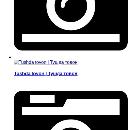
Tushda tovon | Тушда товон