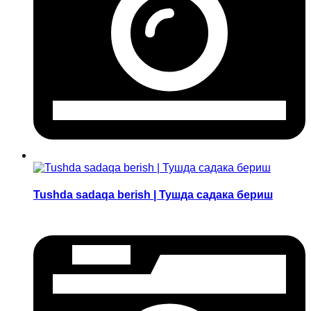
Tushda sadaqa berish | Тушда садака бериш