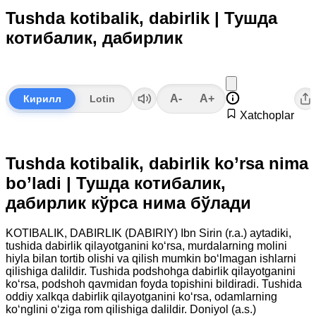
Tushda kotibalik, dabirlik | Тушда
котибалик, дабирлик
A-
A+
Кирилл
Lotin
Xatchoplar
Tushda kotibalik, dabirlik ko’rsa nima
bo’ladi | Тушда котибалик,
дабирлик кўрса нима бўлади
KOTIBALIK, DABIRLIK (DABIRIY) Ibn Sirin (r.a.) aytadiki,
tushida dabirlik qilayotganini ko‘rsa, murdalarning molini
hiyla bilan tortib olishi va qilish mumkin bo‘lmagan ishlarni
qilishiga dalildir. Tushida podshohga dabirlik qilayotganini
ko‘rsa, podshoh qavmidan foyda topishini bildiradi. Tushida
oddiy xalkqa dabirlik qilayotganini ko‘rsa, odamlarning
ko‘nglini o‘ziga rom qilishiga dalildir. Doniyol (a.s.)