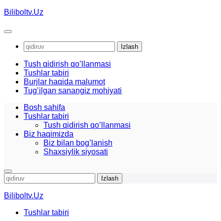
Skip
Biliboltv.Uz
to
content
Qidirshish:
Tush qidirish qo’llanmasi
Tushlar tabiri
Burjlar haqida malumot
Tug’ilgan sanangiz mohiyati
Bosh sahifa
Tushlar tabiri
Tush qidirish qo’llanmasi
Biz haqimizda
Biz bilan bog’lanish
Shaxsiylik siyosati
Qidirshish:
Biliboltv.Uz
Tushlar tabiri