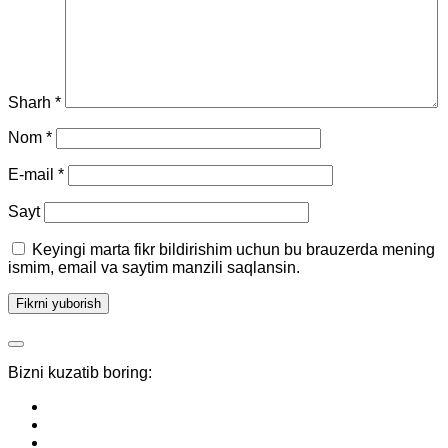
Sharh
*
Nom
*
E-mail
*
Sayt
Keyingi marta fikr bildirishim uchun bu brauzerda mening
ismim, email va saytim manzili saqlansin.
Bizni kuzatib boring: