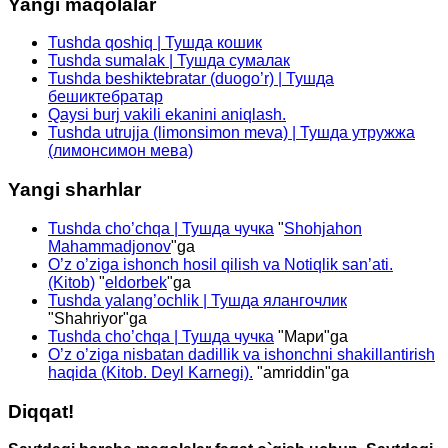
Yangi maqolalar
Tushda qoshiq | Тушда кошик
Tushda sumalak | Тушда сумалак
Tushda beshiktebratar (duogo’r) | Тушда
бешиктебратар
Qaysi burj vakili ekanini aniqlash.
Tushda utrujja (limonsimon meva) | Тушда утружжа
(лимонсимон мева)
Yangi sharhlar
Tushda cho’chqa | Тушда чучка
"
Shohjahon
Mahammadjonov
"ga
O’z o’ziga ishonch hosil qilish va Notiqlik san’ati.
(Kitob)
"
eldorbek
"ga
Tushda yalang’ochlik | Тушда ялангочлик
"
Shahriyor
"ga
Tushda cho’chqa | Тушда чучка
"
Мари
"ga
O’z o’ziga nisbatan dadillik va ishonchni shakillantirish
haqida (Kitob. Deyl Karnegi).
"
amriddin
"ga
Diqqat!