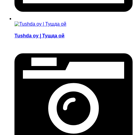
Tushda oy | Тушда ой