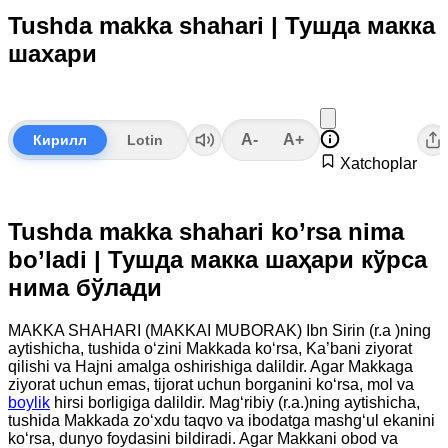
Tushda makka shahari | Тушда макка
шахари
A-
A+
Кирилл
Lotin
Xatchoplar
Tushda makka shahari ko’rsa nima
bo’ladi | Тушда макка шаҳари кўрса
нима бўлади
MAKKA SHAHARI (MAKKAI MUBORAK) Ibn Sirin (r.a )ning
aytishicha, tushida o‘zini Makkada ko‘rsa, Ka’bani ziyorat
qilishi va Hajni amalga oshirishiga dalildir. Agar Makkaga
ziyorat uchun emas, tijorat uchun borganini ko‘rsa, mol va
boylik
hirsi borligiga dalildir. Mag‘ribiy (r.a.)ning aytishicha,
tushida Makkada zo‘xdu taqvo va ibodatga mashg‘ul ekanini
ko‘rsa, dunyo foydasini bildiradi. Agar Makkani obod va