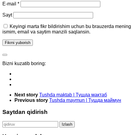
E-mail
*
Sayt
Keyingi marta fikr bildirishim uchun bu brauzerda mening
ismim, email va saytim manzili saqlansin.
Bizni kuzatib boring:
Next story
Tushda maktab | Тушда мактаб
Previous story
Tushda maymun | Тушда маймун
Saytdan qidirish
Qidirshish: