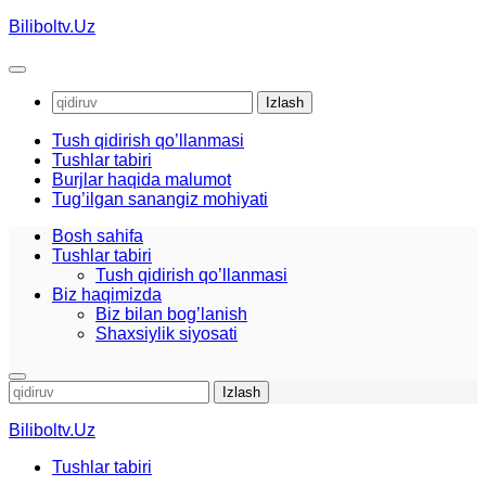
Skip
Biliboltv.Uz
to
content
Qidirshish:
Tush qidirish qo’llanmasi
Tushlar tabiri
Burjlar haqida malumot
Tug’ilgan sanangiz mohiyati
Bosh sahifa
Tushlar tabiri
Tush qidirish qo’llanmasi
Biz haqimizda
Biz bilan bog’lanish
Shaxsiylik siyosati
Qidirshish:
Biliboltv.Uz
Tushlar tabiri