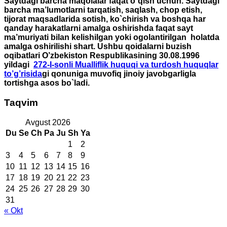
Saytdagi barcha maqolalar faqat o`qish uchun. Saytdagi
barcha ma’lumotlarni tarqatish, saqlash, chop etish,
tijorat maqsadlarida sotish, ko`chirish va boshqa har
qanday harakatlarni amalga oshirishda faqat sayt
ma’muriyati bilan kelishilgan yoki ogolantirilgan holatda
amalga oshirilishi shart. Ushbu qoidalarni buzish
oqibatlari O’zbekiston Respublikasining 30.08.1996
yildagi
272-I-sonli Mualliflik huquqi va turdosh huquqlar
to’g’risida
gi qonuniga muvofiq jinoiy javobgarligla
tortishga asos bo`ladi.
Taqvim
Avgust 2026
Du
Se
Ch
Pa
Ju
Sh
Ya
1
2
3
4
5
6
7
8
9
10
11
12
13
14
15
16
17
18
19
20
21
22
23
24
25
26
27
28
29
30
31
« Okt