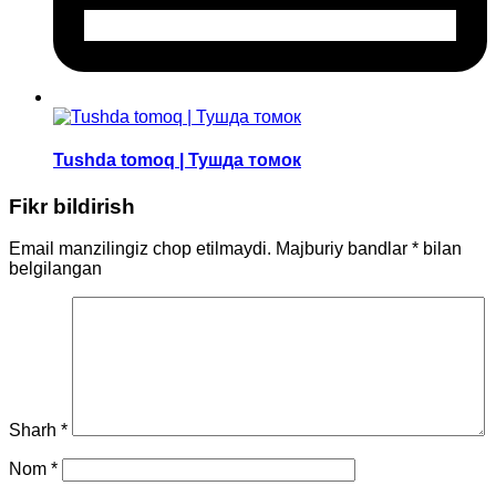
Tushda tomoq | Тушда томок
Fikr bildirish
Email manzilingiz chop etilmaydi.
Majburiy bandlar
*
bilan
belgilangan
Sharh
*
Nom
*