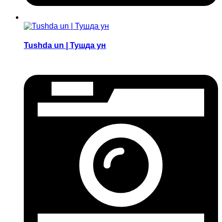
Tushda un | Тушда ун