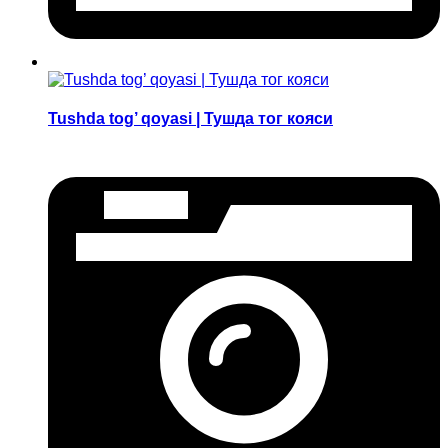
Tushda tog’ qoyasi | Тушда тог кояси