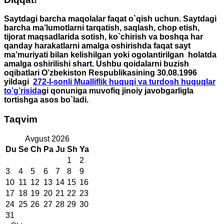
Saytdagi barcha maqolalar faqat o`qish uchun. Saytdagi
barcha ma’lumotlarni tarqatish, saqlash, chop etish,
tijorat maqsadlarida sotish, ko`chirish va boshqa har
qanday harakatlarni amalga oshirishda faqat sayt
ma’muriyati bilan kelishilgan yoki ogolantirilgan holatda
amalga oshirilishi shart. Ushbu qoidalarni buzish
oqibatlari O’zbekiston Respublikasining 30.08.1996
yildagi
272-I-sonli Mualliflik huquqi va turdosh huquqlar
to’g’risida
gi qonuniga muvofiq jinoiy javobgarligla
tortishga asos bo`ladi.
Taqvim
Avgust 2026
Du
Se
Ch
Pa
Ju
Sh
Ya
1
2
3
4
5
6
7
8
9
10
11
12
13
14
15
16
17
18
19
20
21
22
23
24
25
26
27
28
29
30
31