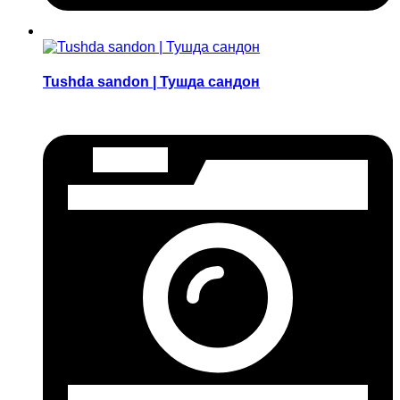
Tushda sandon | Тушда сандон