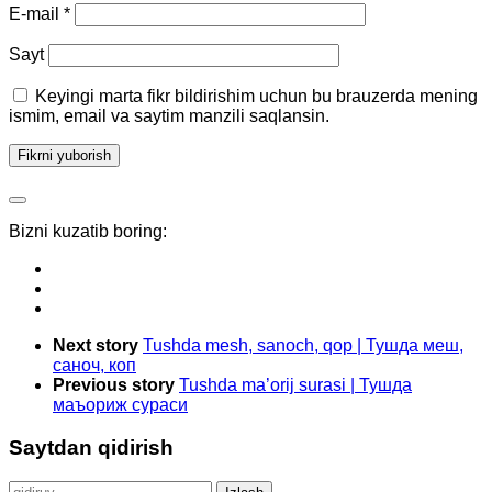
E-mail
*
Sayt
Keyingi marta fikr bildirishim uchun bu brauzerda mening
ismim, email va saytim manzili saqlansin.
Bizni kuzatib boring:
Next story
Tushda mesh, sanoch, qop | Тушда меш,
саноч, коп
Previous story
Tushda ma’orij surasi | Тушда
маъориж сураси
Saytdan qidirish
Qidirshish: