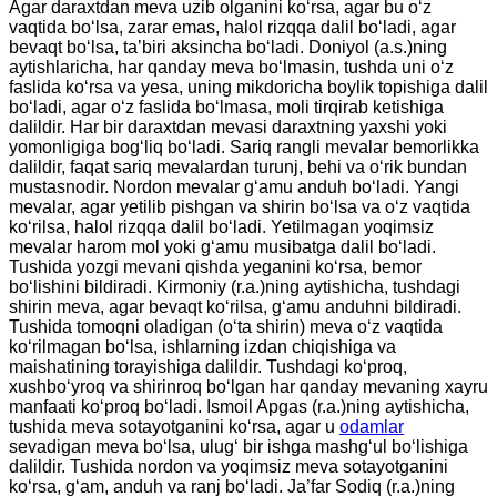
Agar daraxtdan meva uzib olganini ko‘rsa, agar bu o‘z
vaqtida bo‘lsa, zarar emas, halol rizqqa dalil bo‘ladi, agar
bevaqt bo‘lsa, ta’biri aksincha bo‘ladi. Doniyol (a.s.)ning
aytishlaricha, har qanday meva bo‘lmasin, tushda uni o‘z
faslida ko‘rsa va yesa, uning mikdoricha boylik topishiga dalil
bo‘ladi, agar o‘z faslida bo‘lmasa, moli tirqirab ketishiga
dalildir. Har bir daraxtdan mevasi daraxtning yaxshi yoki
yomonligiga bog‘liq bo‘ladi. Sariq rangli mevalar bemorlikka
dalildir, faqat sariq mevalardan turunj, behi va o‘rik bundan
mustasnodir. Nordon mevalar g‘amu anduh bo‘ladi. Yangi
mevalar, agar yetilib pishgan va shirin bo‘lsa va o‘z vaqtida
ko‘rilsa, halol rizqqa dalil bo‘ladi. Yetilmagan yoqimsiz
mevalar harom mol yoki g‘amu musibatga dalil bo‘ladi.
Tushida yozgi mevani qishda yeganini ko‘rsa, bemor
bo‘lishini bildiradi. Kirmoniy (r.a.)ning aytishicha, tushdagi
shirin meva, agar bevaqt ko‘rilsa, g‘amu anduhni bildiradi.
Tushida tomoqni oladigan (o‘ta shirin) meva o‘z vaqtida
ko‘rilmagan bo‘lsa, ishlarning izdan chiqishiga va
maishatining torayishiga dalildir. Tushdagi ko‘proq,
xushbo‘yroq va shirinroq bo‘lgan har qanday mevaning xayru
manfaati ko‘proq bo‘ladi. Ismoil Apgas (r.a.)ning aytishicha,
tushida meva sotayotganini ko‘rsa, agar u
odamlar
sevadigan meva bo‘lsa, ulug‘ bir ishga mashg‘ul bo‘lishiga
dalildir. Tushida nordon va yoqimsiz meva sotayotganini
ko‘rsa, g‘am, anduh va ranj bo‘ladi. Ja’far Sodiq (r.a.)ning