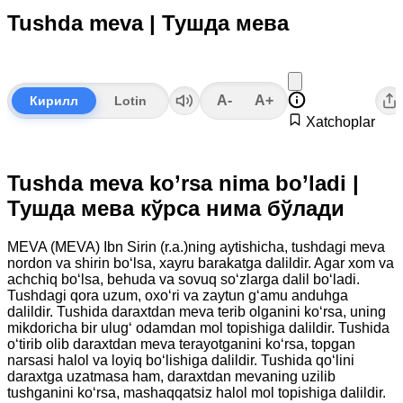
Tushda meva | Тушда мева
A-
A+
Кирилл
Lotin
Xatchoplar
Tushda meva ko’rsa nima bo’ladi |
Тушда мева кўрса нима бўлади
MEVA (MEVA) Ibn Sirin (r.a.)ning aytishicha, tushdagi meva
nordon va shirin bo‘lsa, xayru barakatga dalildir. Agar xom va
achchiq bo‘lsa, behuda va sovuq so‘zlarga dalil bo‘ladi.
Tushdagi qora uzum, oxo‘ri va zaytun g‘amu anduhga
dalildir. Tushida daraxtdan meva terib olganini ko‘rsa, uning
mikdoricha bir ulug‘ odamdan mol topishiga dalildir. Tushida
o‘tirib olib daraxtdan meva terayotganini ko‘rsa, topgan
narsasi halol va loyiq bo‘lishiga dalildir. Tushida qo‘lini
daraxtga uzatmasa ham, daraxtdan mevaning uzilib
tushganini ko‘rsa, mashaqqatsiz halol mol topishiga dalildir.