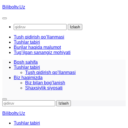
Skip
Biliboltv.Uz
to
content
Qidirshish:
Tush qidirish qo’llanmasi
Tushlar tabiri
Burjlar haqida malumot
Tug’ilgan sanangiz mohiyati
Bosh sahifa
Tushlar tabiri
Tush qidirish qo’llanmasi
Biz haqimizda
Biz bilan bog’lanish
Shaxsiylik siyosati
Qidirshish:
Biliboltv.Uz
Tushlar tabiri