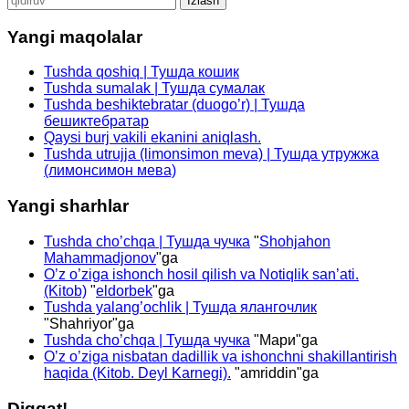
Yangi maqolalar
Tushda qoshiq | Тушда кошик
Tushda sumalak | Тушда сумалак
Tushda beshiktebratar (duogo’r) | Тушда
бешиктебратар
Qaysi burj vakili ekanini aniqlash.
Tushda utrujja (limonsimon meva) | Тушда утружжа
(лимонсимон мева)
Yangi sharhlar
Tushda cho’chqa | Тушда чучка
"
Shohjahon
Mahammadjonov
"ga
O’z o’ziga ishonch hosil qilish va Notiqlik san’ati.
(Kitob)
"
eldorbek
"ga
Tushda yalang’ochlik | Тушда ялангочлик
"
Shahriyor
"ga
Tushda cho’chqa | Тушда чучка
"
Мари
"ga
O’z o’ziga nisbatan dadillik va ishonchni shakillantirish
haqida (Kitob. Deyl Karnegi).
"
amriddin
"ga
Diqqat!