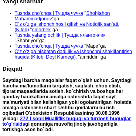
Yangi sharhlar
Tushda cho’chqa | Тушда чучка
"
Shohjahon
Mahammadjonov
"ga
O’z o’ziga ishonch hosil qilish va Notiqlik san’ati.
(Kitob)
"
eldorbek
"ga
Tushda yalang’ochlik | Тушда ялангочлик
"
Shahriyor
"ga
Tushda cho’chqa | Тушда чучка
"
Мари
"ga
O’z o’ziga nisbatan dadillik va ishonchni shakillantirish
haqida (Kitob. Deyl Karnegi).
"
amriddin
"ga
Diqqat!
Saytdagi barcha maqolalar faqat o`qish uchun. Saytdagi
barcha ma’lumotlarni tarqatish, saqlash, chop etish,
tijorat maqsadlarida sotish, ko`chirish va boshqa har
qanday harakatlarni amalga oshirishda faqat sayt
ma’muriyati bilan kelishilgan yoki ogolantirilgan holatda
amalga oshirilishi shart. Ushbu qoidalarni buzish
oqibatlari O’zbekiston Respublikasining 30.08.1996
yildagi
272-I-sonli Mualliflik huquqi va turdosh huquqlar
to’g’risida
gi qonuniga muvofiq jinoiy javobgarligla
tortishga asos bo`ladi.