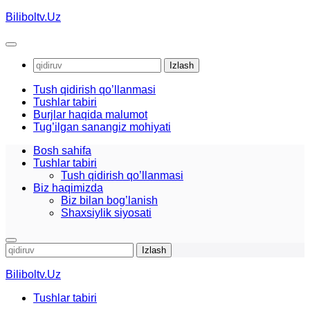
Skip
Biliboltv.Uz
to
content
Qidirshish:
Tush qidirish qo’llanmasi
Tushlar tabiri
Burjlar haqida malumot
Tug’ilgan sanangiz mohiyati
Bosh sahifa
Tushlar tabiri
Tush qidirish qo’llanmasi
Biz haqimizda
Biz bilan bog’lanish
Shaxsiylik siyosati
Qidirshish:
Biliboltv.Uz
Tushlar tabiri