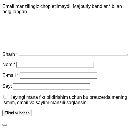
Email manzilingiz chop etilmaydi.
Majburiy bandlar
*
bilan
belgilangan
Sharh
*
Nom
*
E-mail
*
Sayt
Keyingi marta fikr bildirishim uchun bu brauzerda mening
ismim, email va saytim manzili saqlansin.