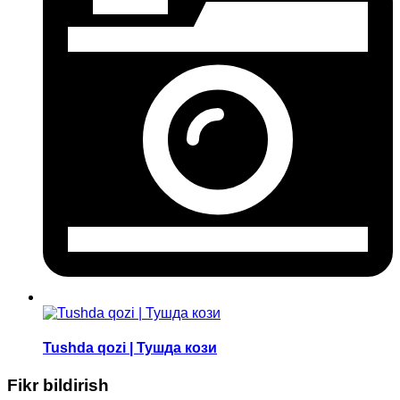
Tushda qozi | Тушда кози
Fikr bildirish