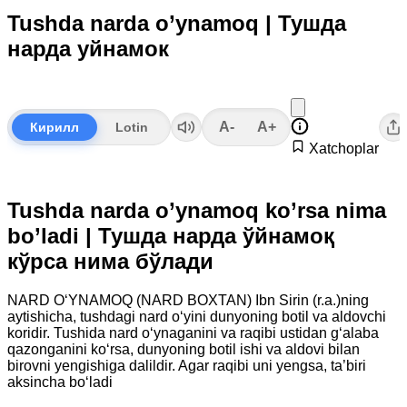
Tushda narda o’ynamoq | Тушда
нарда уйнамок
A-
A+
Кирилл
Lotin
Xatchoplar
Tushda narda o’ynamoq ko’rsa nima
bo’ladi | Тушда нарда ўйнамоқ
кўрса нима бўлади
NARD O‘YNAMOQ (NARD BOXTAN) Ibn Sirin (r.a.)ning
aytishicha, tushdagi nard o‘yini dunyoning botil va aldovchi
koridir. Tushida nard o‘ynaganini va raqibi ustidan g‘alaba
qazonganini ko‘rsa, dunyoning botil ishi va aldovi bilan
birovni yengishiga dalildir. Agar raqibi uni yengsa, ta’biri
aksincha bo‘ladi