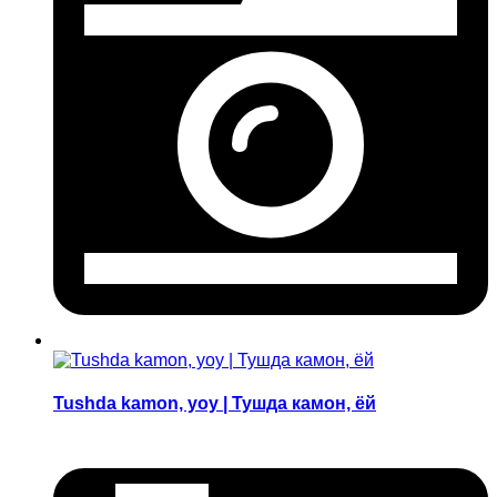
Tushda kamon, yoy | Тушда камон, ёй