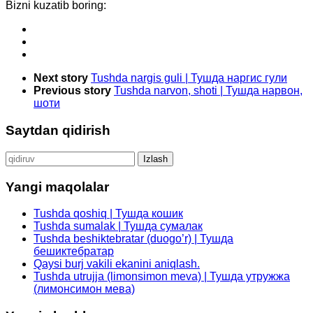
Bizni kuzatib boring:
Next story
Tushda nargis guli | Тушда наргис гули
Previous story
Tushda narvon, shoti | Тушда нарвон,
шоти
Saytdan qidirish
Qidirshish:
Yangi maqolalar
Tushda qoshiq | Тушда кошик
Tushda sumalak | Тушда сумалак
Tushda beshiktebratar (duogo’r) | Тушда
бешиктебратар
Qaysi burj vakili ekanini aniqlash.
Tushda utrujja (limonsimon meva) | Тушда утружжа
(лимонсимон мева)