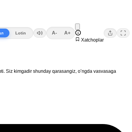
A-
A+
лл
Lotin
Xatchoplar
yapti. Siz kimgadir shunday qarasangiz, o’ngda vasvasaga