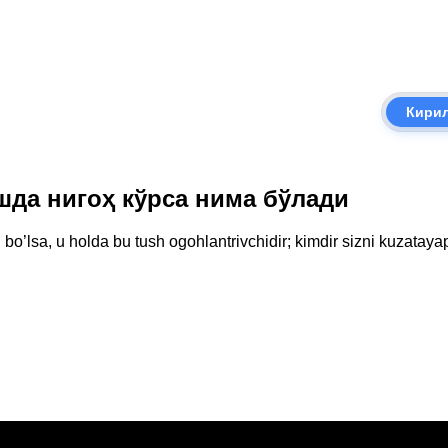
Кири
Тушда нигоҳ кўрса нима бўлади
 bo’lsa, u holda bu tush ogohlantrivchidir; kimdir sizni kuzata