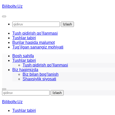
Skip
Biliboltv.Uz
to
content
Qidirshish:
Tush qidirish qo’llanmasi
Tushlar tabiri
Burjlar haqida malumot
Tug’ilgan sanangiz mohiyati
Bosh sahifa
Tushlar tabiri
Tush qidirish qo’llanmasi
Biz haqimizda
Biz bilan bog’lanish
Shaxsiylik siyosati
Qidirshish:
Biliboltv.Uz
Tushlar tabiri