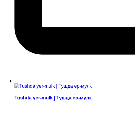
Tushda yer-mulk | Тушда ер-мулк