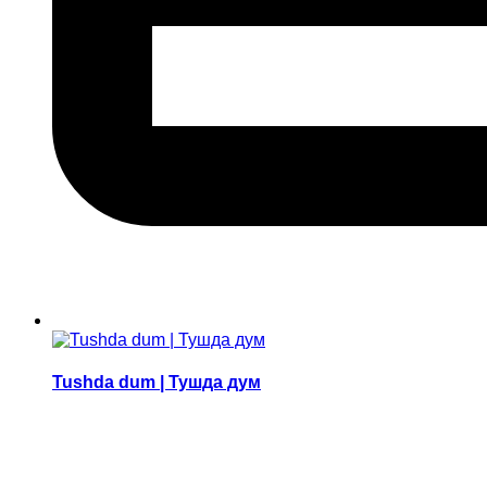
Tushda dum | Тушда дум