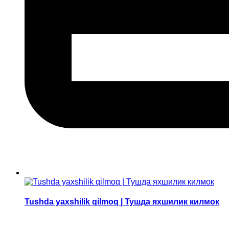
Tushda yaxshilik qilmoq | Тушда яхшилик килмок