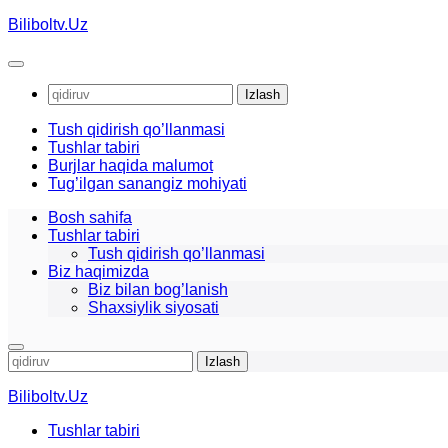
Skip
Biliboltv.Uz
to
content
Qidirshish:
Tush qidirish qo’llanmasi
Tushlar tabiri
Burjlar haqida malumot
Tug’ilgan sanangiz mohiyati
Bosh sahifa
Tushlar tabiri
Tush qidirish qo’llanmasi
Biz haqimizda
Biz bilan bog’lanish
Shaxsiylik siyosati
Qidirshish:
Biliboltv.Uz
Tushlar tabiri