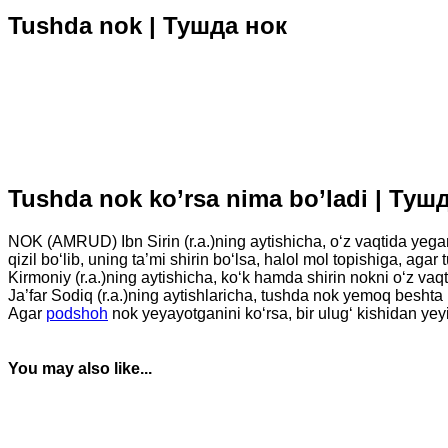
Tushda nok | Тушда нок
Tushda nok ko’rsa nima bo’ladi | Ту
NOK (AMRUD) Ibn Sirin (r.a.)ning aytishicha, o‘z vaqtida yegan 
qizil bo‘lib, uning ta’mi shirin bo‘lsa, halol mol topishiga, aga
Kirmoniy (r.a.)ning aytishicha, ko‘k hamda shirin nokni o‘z vaqt
Ja’far Sodiq (r.a.)ning aytishlaricha, tushda nok yemoq beshta n
Agar
podshoh
nok yeyayotganini ko‘rsa, bir ulug‘ kishidan yey
You may also like...