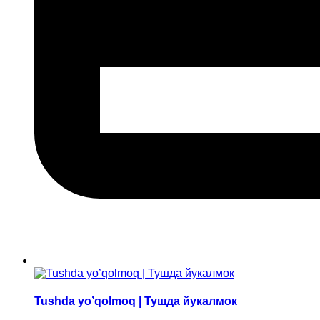
Tushda yo’qolmoq | Тушда йукалмок