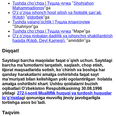
Tushda cho’chqa | Тушда чучка
"
Shohjahon
Mahammadjonov
"ga
O’z o’ziga ishonch hosil qilish va Notiqlik san’ati.
(Kitob)
"
eldorbek
"ga
Tushda yalang’ochlik | Тушда ялангочлик
"
Shahriyor
"ga
Tushda cho’chqa | Тушда чучка
"
Мари
"ga
O’z o’ziga nisbatan dadillik va ishonchni shakillantirish
haqida (Kitob. Deyl Karnegi).
"
amriddin
"ga
Diqqat!
Saytdagi barcha maqolalar faqat o`qish uchun. Saytdagi
barcha ma’lumotlarni tarqatish, saqlash, chop etish,
tijorat maqsadlarida sotish, ko`chirish va boshqa har
qanday harakatlarni amalga oshirishda faqat sayt
ma’muriyati bilan kelishilgan yoki ogolantirilgan holatda
amalga oshirilishi shart. Ushbu qoidalarni buzish
oqibatlari O’zbekiston Respublikasining 30.08.1996
yildagi
272-I-sonli Mualliflik huquqi va turdosh huquqlar
to’g’risida
gi qonuniga muvofiq jinoiy javobgarligla
tortishga asos bo`ladi.
Taqvim