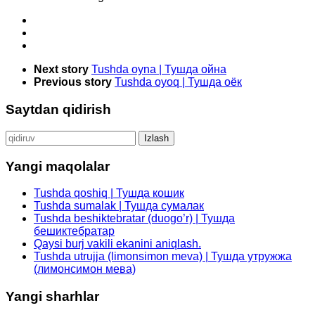
Next story
Tushda oyna | Тушда ойна
Previous story
Tushda oyoq | Тушда оёк
Saytdan qidirish
Qidirshish:
Yangi maqolalar
Tushda qoshiq | Тушда кошик
Tushda sumalak | Тушда сумалак
Tushda beshiktebratar (duogo’r) | Тушда
бешиктебратар
Qaysi burj vakili ekanini aniqlash.
Tushda utrujja (limonsimon meva) | Тушда утружжа
(лимонсимон мева)
Yangi sharhlar