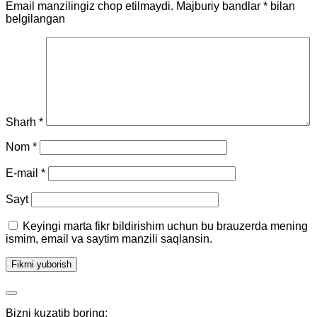
Email manzilingiz chop etilmaydi.
Majburiy bandlar
*
bilan
belgilangan
Sharh
*
Nom
*
E-mail
*
Sayt
Keyingi marta fikr bildirishim uchun bu brauzerda mening
ismim, email va saytim manzili saqlansin.
Bizni kuzatib boring: