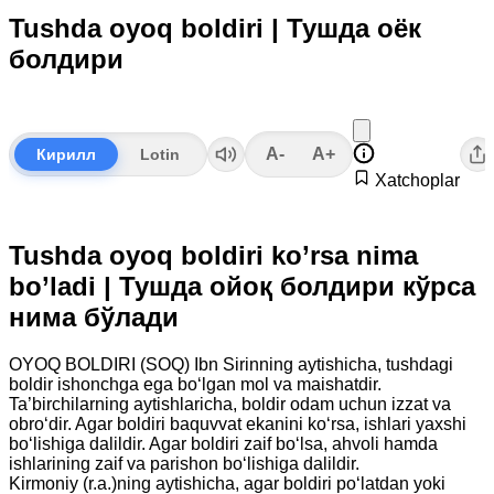
Tushda oyoq boldiri | Тушда оёк
болдири
A-
A+
Кирилл
Lotin
Xatchoplar
Tushda oyoq boldiri ko’rsa nima
bo’ladi | Тушда ойоқ болдири кўрса
нима бўлади
OYOQ BOLDIRI (SOQ) Ibn Sirinning aytishicha, tushdagi
boldir ishonchga ega bo‘lgan mol va maishatdir.
Ta’birchilarning aytishlaricha, boldir odam uchun izzat va
obro‘dir. Agar boldiri baquvvat ekanini ko‘rsa, ishlari yaxshi
bo‘lishiga dalildir. Agar boldiri zaif bo‘lsa, ahvoli hamda
ishlarining zaif va parishon bo‘lishiga dalildir.
Kirmoniy (r.a.)ning aytishicha, agar boldiri po‘latdan yoki