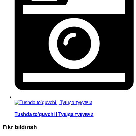
Tushda to’quvchi | Тушда тукувчи
Fikr bildirish