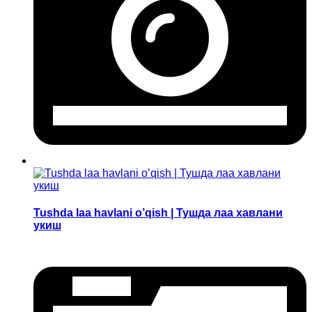
Tushda laa havlani o’qish | Тушда лаа хавлани
укиш