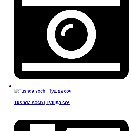
Tushda soch | Тушда соч