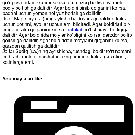
qo‘rg‘oshindan ekanini ko‘rsa, umri uzoq bo‘lishi va moli
boqiy bo‘lishiga dalildir. Agar boldiri sinib qolganini ko‘rsa,
badani uchun yomon hol yuz berishiga dalildir.
Jobir Mag‘ribiy (r.a.)ning aytishicha, tushdagi boldir erkaklar
uchun xotinni, ayollar uchun erni bildiradi. Agar boldirlari bir-
biriga o‘ralib qolganini ko‘rsa,
halokat
bo‘lish xavfi borligiga
dalildir. Agar boldirida mo‘ylar ko‘pligini ko‘rsa, qarzdor bo‘lib
qolishiga dalildir. Agar boldiridan mo‘ylarni qirganini ko‘rsa,
qarzdan qutilishiga dalildir.
Ja’far Sodiq (r.a.)ning aytishicha, tushdagi boldir to‘rt narsani
bildiradi: molnii; maishatni; uzoq umrni; erkaklarga xotinni,
xotinlarga erni.
You may also like...