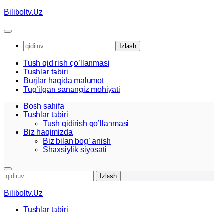
Skip
Biliboltv.Uz
to
content
Qidirshish:
Tush qidirish qo’llanmasi
Tushlar tabiri
Burjlar haqida malumot
Tug’ilgan sanangiz mohiyati
Bosh sahifa
Tushlar tabiri
Tush qidirish qo’llanmasi
Biz haqimizda
Biz bilan bog’lanish
Shaxsiylik siyosati
Qidirshish:
Biliboltv.Uz
Tushlar tabiri