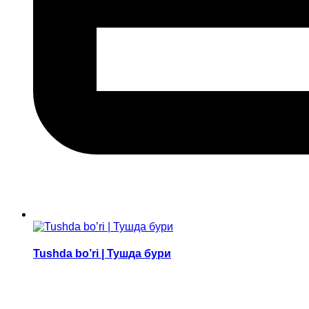
Tushda bo’ri | Тушда бури