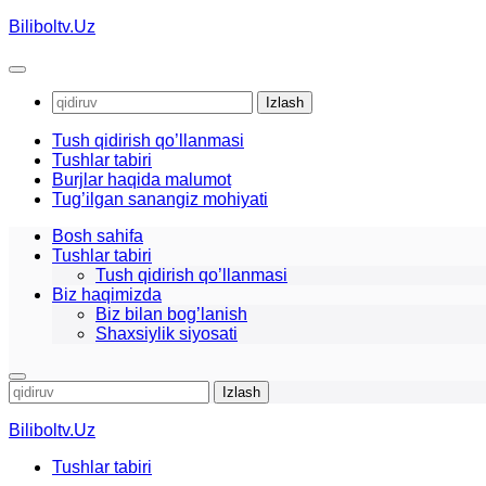
Skip
Biliboltv.Uz
to
content
Qidirshish:
Tush qidirish qo’llanmasi
Tushlar tabiri
Burjlar haqida malumot
Tug’ilgan sanangiz mohiyati
Bosh sahifa
Tushlar tabiri
Tush qidirish qo’llanmasi
Biz haqimizda
Biz bilan bog’lanish
Shaxsiylik siyosati
Qidirshish:
Biliboltv.Uz
Tushlar tabiri