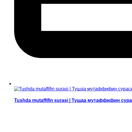
Tushda mutaffifin surasi | Тушда мутаффифин сур