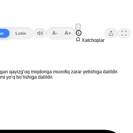
A-
A+
лл
Lotin
Xatchoplar
n qayizg‘oq miqdoriga muvofiq zarar yetishiga dalildir.
i yo‘q bo‘lishiga dalildir.