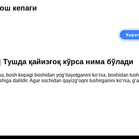
бош кепаги
Кири
i | Тушда қайизғоқ кўрса нима бўлади
 bosh kepagi boshidan yog‘ilayotganini ko‘rsa, boshidan tushga
higa dalildir. Agar sochidan qayizg‘oqni tushirganini ko‘rsa, g‘am