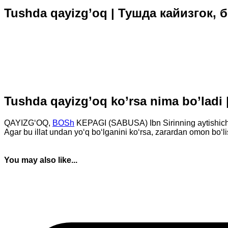
Tushda qayizg’oq | Тушда кайизгок, 
Tushda qayizg’oq ko’rsa nima bo’lad
QAYIZG‘OQ,
BOSh
KEPAGI (SABUSA) Ibn Sirinning aytishicha,
Agar bu illat undan yo‘q bo‘lganini ko‘rsa, zarardan omon bo‘lis
You may also like...