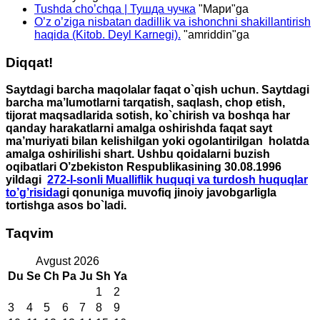
Tushda cho’chqa | Тушда чучка
"
Мари
"ga
O’z o’ziga nisbatan dadillik va ishonchni shakillantirish
haqida (Kitob. Deyl Karnegi).
"
amriddin
"ga
Diqqat!
Saytdagi barcha maqolalar faqat o`qish uchun. Saytdagi
barcha ma’lumotlarni tarqatish, saqlash, chop etish,
tijorat maqsadlarida sotish, ko`chirish va boshqa har
qanday harakatlarni amalga oshirishda faqat sayt
ma’muriyati bilan kelishilgan yoki ogolantirilgan holatda
amalga oshirilishi shart. Ushbu qoidalarni buzish
oqibatlari O’zbekiston Respublikasining 30.08.1996
yildagi
272-I-sonli Mualliflik huquqi va turdosh huquqlar
to’g’risida
gi qonuniga muvofiq jinoiy javobgarligla
tortishga asos bo`ladi.
Taqvim
Avgust 2026
Du
Se
Ch
Pa
Ju
Sh
Ya
1
2
3
4
5
6
7
8
9