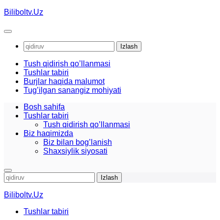
Skip
Biliboltv.Uz
to
content
Qidirshish:
Tush qidirish qo’llanmasi
Tushlar tabiri
Burjlar haqida malumot
Tug’ilgan sanangiz mohiyati
Bosh sahifa
Tushlar tabiri
Tush qidirish qo’llanmasi
Biz haqimizda
Biz bilan bog’lanish
Shaxsiylik siyosati
Qidirshish:
Biliboltv.Uz
Tushlar tabiri