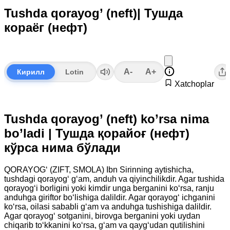
Tushda qorayog’ (neft)| Тушда
кораёг (нефт)
A-
A+
Кирилл
Lotin
Xatchoplar
Tushda qorayog’ (neft) ko’rsa nima
bo’ladi | Тушда қорайоғ (нефт)
кўрса нима бўлади
QORAYOG‘ (ZIFT, SMOLA) Ibn Sirinning aytishicha,
tushdagi qorayog‘ g‘am, anduh va qiyinchilikdir. Agar tushida
qorayog‘i borligini yoki kimdir unga berganini ko‘rsa, ranju
anduhga giriftor bo‘lishiga dalildir. Agar qorayog‘ ichganini
ko‘rsa, oilasi sababli g‘am va anduhga tushishiga dalildir.
Agar qorayog‘ sotganini, birovga berganini yoki uydan
chiqarib to‘kkanini ko‘rsa, g‘am va qayg‘udan qutilishini