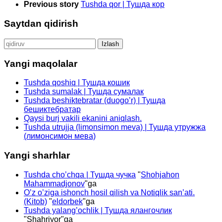
Previous story
Tushda qor | Тушда кор
Saytdan qidirish
Qidirshish:
Yangi maqolalar
Tushda qoshiq | Тушда кошик
Tushda sumalak | Тушда сумалак
Tushda beshiktebratar (duogo’r) | Тушда
бешиктебратар
Qaysi burj vakili ekanini aniqlash.
Tushda utrujja (limonsimon meva) | Тушда утружжа
(лимонсимон мева)
Yangi sharhlar
Tushda cho’chqa | Тушда чучка
"
Shohjahon
Mahammadjonov
"ga
O’z o’ziga ishonch hosil qilish va Notiqlik san’ati.
(Kitob)
"
eldorbek
"ga
Tushda yalang’ochlik | Тушда ялангочлик
"
Shahriyor
"ga