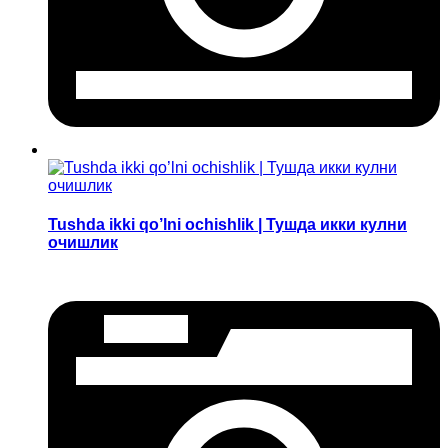
Tushda ikki qo’lni ochishlik | Тушда икки кулни
очишлик