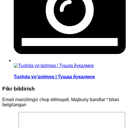
Tushda yo’qolmoq | Тушда йукалмок
Fikr bildirish
Email manzilingiz chop etilmaydi.
Majburiy bandlar
*
bilan
belgilangan