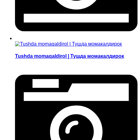
Tushda momaqaldirol | Тушда момакалдирок