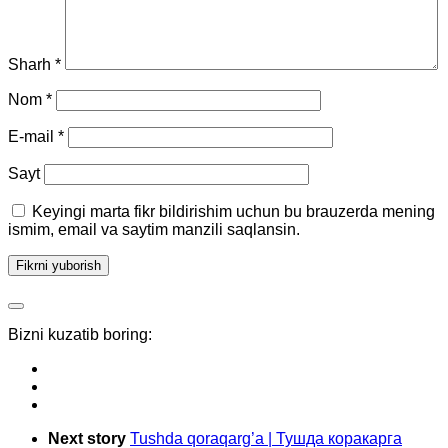
Sharh
*
Nom
*
E-mail
*
Sayt
Keyingi marta fikr bildirishim uchun bu brauzerda mening
ismim, email va saytim manzili saqlansin.
Bizni kuzatib boring:
Next story
Tushda qoraqarg’a | Тушда коракарга