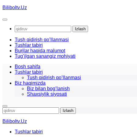
Skip
Biliboltv.Uz
to
content
Qidirshish:
Tush qidirish qo’llanmasi
Tushlar tabiri
Burjlar haqida malumot
Tug’ilgan sanangiz mohiyati
Bosh sahifa
Tushlar tabiri
Tush qidirish qo’llanmasi
Biz haqimizda
Biz bilan bog’lanish
Shaxsiylik siyosati
Qidirshish:
Biliboltv.Uz
Tushlar tabiri