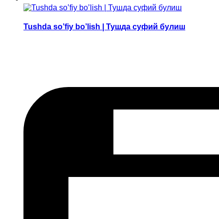
Tushda so’fiy bo’lish | Тушда суфий булиш