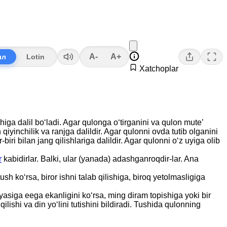
A-
A+
лл
Lotin
Xatchoplar
higa dalil bo‘ladi. Agar qulonga o‘tirganini va qulon mute’
qiyinchilik va ranjga dalildir. Agar qulonni ovda tutib olganini
biri bilan jang qilishlariga dalildir. Agar qulonni o‘z uyiga olib
r
kabidirlar. Balki, ular (yanada) adashganroqdir-lar. Ana
sh ko‘rsa, biror ishni talab qilishiga, biroq yetolmasligiga
iyasiga eega ekanligini ko‘rsa, ming diram topishiga yoki bir
ishi va din yo‘lini tutishini bildiradi. Tushida qulonning