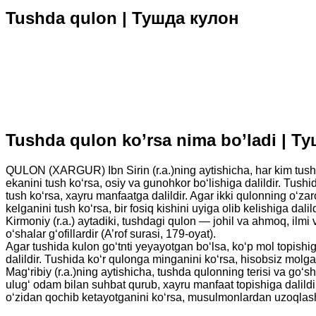
Tushda qulon | Тушда кулон
Tushda qulon ko’rsa nima bo’ladi | 
QULON (XARGUR) Ibn Sirin (r.a.)ning aytishicha, har kim tushida 
ekanini tush ko‘rsa, osiy va gunohkor bo‘lishiga dalildir. Tushi
tush ko‘rsa, xayru manfaatga dalildir. Agar ikki qulonning o‘zaro 
kelganini tush ko‘rsa, bir fosiq kishini uyiga olib kelishiga dalild
Kirmoniy (r.a.) aytadiki, tushdagi qulon — johil va ahmoq, ilmi v
o‘shalar g‘ofillardir (A’rof surasi, 179-oyat).
Agar tushida kulon go‘tnti yeyayotgan bo‘lsa, ko‘p mol topishiga
dalildir. Tushida ko‘r qulonga minganini ko‘rsa, hisobsiz molga
Mag‘ribiy (r.a.)ning aytishicha, tushda qulonning terisi va go‘s
ulug‘ odam bilan suhbat qurub, xayru manfaat topishiga dalildir.
o‘zidan qochib ketayotganini ko‘rsa, musulmonlardan uzoqlashis