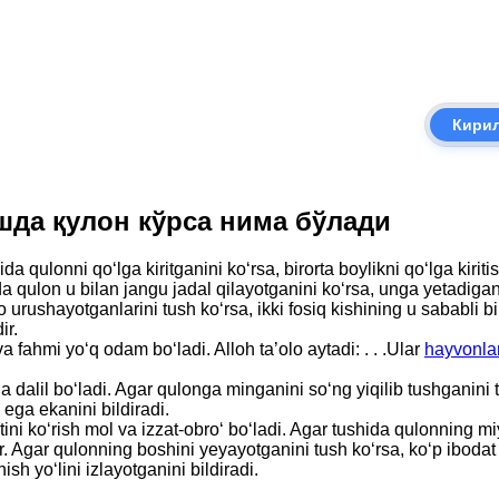
Кири
Тушда қулон кўрса нима бўлади
qulonni qo‘lga kiritganini ko‘rsa, birorta boylikni qo‘lga kiritis
da qulon u bilan jangu jadal qilayotganini ko‘rsa, unga yetadigan 
urushayotganlarini tush ko‘rsa, ikki fosiq kishining u sababli bir-
ir.
a fahmi yo‘q odam bo‘ladi. Alloh ta’olo aytadi: . . .Ular
hayvonla
 dalil bo‘ladi. Agar qulonga minganini so‘ng yiqilib tushganini tu
 ega ekanini bildiradi.
htini ko‘rish mol va izzat-obro‘ bo‘ladi. Agar tushida qulonning m
 Agar qulonning boshini yeyayotganini tush ko‘rsa, ko‘p ibodat qil
h yo‘lini izlayotganini bildiradi.