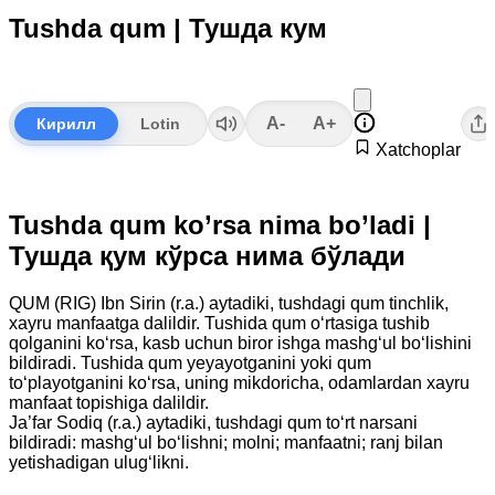
Tushda qum | Тушда кум
A-
A+
Кирилл
Lotin
Xatchoplar
Tushda qum ko’rsa nima bo’ladi |
Тушда қум кўрса нима бўлади
QUM (RIG) Ibn Sirin (r.a.) aytadiki, tushdagi qum tinchlik,
xayru manfaatga dalildir. Tushida qum o‘rtasiga tushib
qolganini ko‘rsa, kasb uchun biror ishga mashg‘ul bo‘lishini
bildiradi. Tushida qum yeyayotganini yoki qum
to‘playotganini ko‘rsa, uning mikdoricha, odamlardan xayru
manfaat topishiga dalildir.
Ja’far Sodiq (r.a.) aytadiki, tushdagi qum to‘rt narsani
bildiradi: mashg‘ul bo‘lishni; molni; manfaatni; ranj bilan
yetishadigan ulug‘likni.