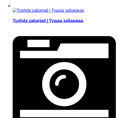
Tushda zabarjad | Тушда забаржад