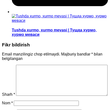
Tushda xurmo, xurmo mevasi | Тушда хурмо,
хурмо меваси
Fikr bildirish
Email manzilingiz chop etilmaydi.
Majburiy bandlar
*
bilan
belgilangan
Sharh
*
Nom
*