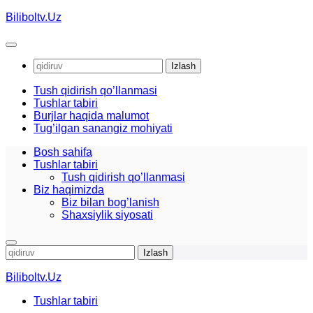
Skip
Biliboltv.Uz
to
content
Qidirshish:
Tush qidirish qo’llanmasi
Tushlar tabiri
Burjlar haqida malumot
Tug’ilgan sanangiz mohiyati
Bosh sahifa
Tushlar tabiri
Tush qidirish qo’llanmasi
Biz haqimizda
Biz bilan bog’lanish
Shaxsiylik siyosati
Qidirshish:
Biliboltv.Uz
Tushlar tabiri