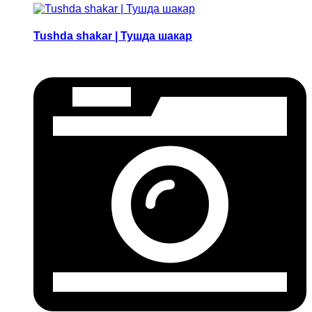
Tushda shakar | Тушда шакар