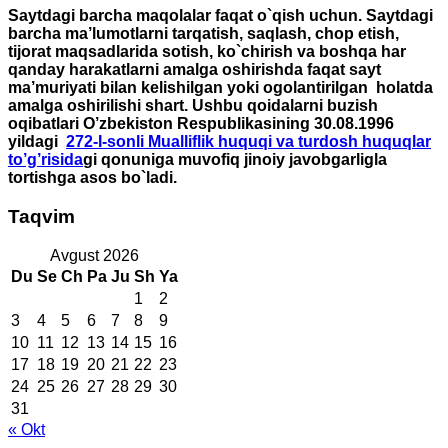
Saytdagi barcha maqolalar faqat o`qish uchun. Saytdagi
barcha ma’lumotlarni tarqatish, saqlash, chop etish,
tijorat maqsadlarida sotish, ko`chirish va boshqa har
qanday harakatlarni amalga oshirishda faqat sayt
ma’muriyati bilan kelishilgan yoki ogolantirilgan holatda
amalga oshirilishi shart. Ushbu qoidalarni buzish
oqibatlari O’zbekiston Respublikasining 30.08.1996
yildagi
272-I-sonli Mualliflik huquqi va turdosh huquqlar
to’g’risida
gi qonuniga muvofiq jinoiy javobgarligla
tortishga asos bo`ladi.
Taqvim
Avgust 2026
Du
Se
Ch
Pa
Ju
Sh
Ya
1
2
3
4
5
6
7
8
9
10
11
12
13
14
15
16
17
18
19
20
21
22
23
24
25
26
27
28
29
30
31
« Okt