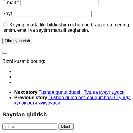
E-mail
*
Sayt
Keyingi marta fikr bildirishim uchun bu brauzerda mening
ismim, email va saytim manzili saqlansin.
Bizni kuzatib boring:
Next story
Tushda qunut duosi | Тушда кунут дуоси
Previous story
Tushda quloq osti chuqurchasi | Тушда
кулок ости чукурчаси
Saytdan qidirish
Qidirshish: