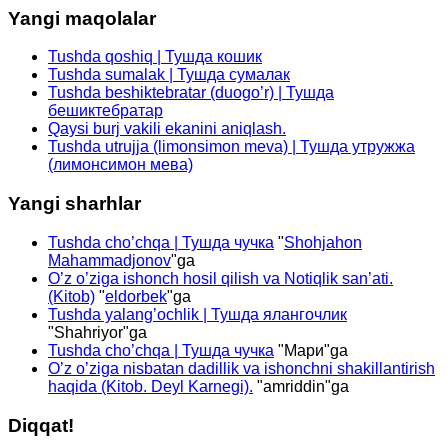
Yangi maqolalar
Tushda qoshiq | Тушда кошик
Tushda sumalak | Тушда сумалак
Tushda beshiktebratar (duogo’r) | Тушда
бешиктебратар
Qaysi burj vakili ekanini aniqlash.
Tushda utrujja (limonsimon meva) | Тушда утружжа
(лимонсимон мева)
Yangi sharhlar
Tushda cho’chqa | Тушда чучка
"
Shohjahon
Mahammadjonov
"ga
O’z o’ziga ishonch hosil qilish va Notiqlik san’ati.
(Kitob)
"
eldorbek
"ga
Tushda yalang’ochlik | Тушда ялангочлик
"
Shahriyor
"ga
Tushda cho’chqa | Тушда чучка
"
Мари
"ga
O’z o’ziga nisbatan dadillik va ishonchni shakillantirish
haqida (Kitob. Deyl Karnegi).
"
amriddin
"ga
Diqqat!