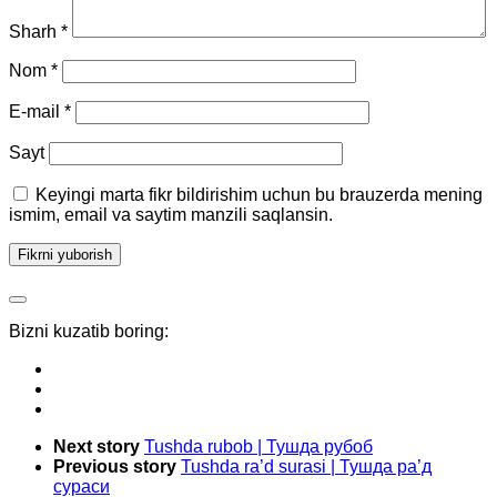
Sharh
*
Nom
*
E-mail
*
Sayt
Keyingi marta fikr bildirishim uchun bu brauzerda mening
ismim, email va saytim manzili saqlansin.
Bizni kuzatib boring:
Next story
Tushda rubob | Тушда рубоб
Previous story
Tushda ra’d surasi | Тушда ра’д
сураси