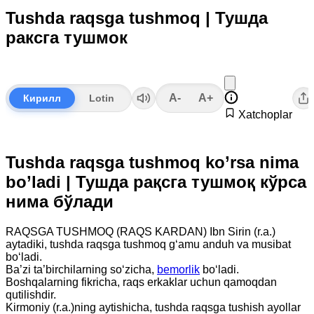
Tushda raqsga tushmoq | Тушда
раксга тушмок
A-
A+
Кирилл
Lotin
Xatchoplar
Tushda raqsga tushmoq ko’rsa nima
bo’ladi | Тушда рақсга тушмоқ кўрса
нима бўлади
RAQSGA TUSHMOQ (RAQS KARDAN) Ibn Sirin (r.a.)
aytadiki, tushda raqsga tushmoq g‘amu anduh va musibat
bo‘ladi.
Ba’zi ta’birchilarning so‘zicha,
bemorlik
bo‘ladi.
Boshqalarning fikricha, raqs erkaklar uchun qamoqdan
qutilishdir.
Kirmoniy (r.a.)ning aytishicha, tushda raqsga tushish ayollar