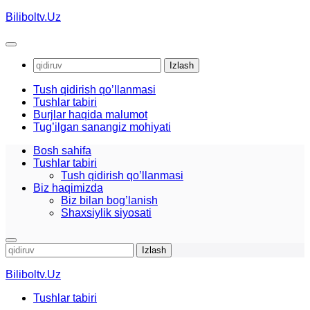
Skip
Biliboltv.Uz
to
content
Qidirshish:
Tush qidirish qo’llanmasi
Tushlar tabiri
Burjlar haqida malumot
Tug’ilgan sanangiz mohiyati
Bosh sahifa
Tushlar tabiri
Tush qidirish qo’llanmasi
Biz haqimizda
Biz bilan bog’lanish
Shaxsiylik siyosati
Qidirshish:
Biliboltv.Uz
Tushlar tabiri