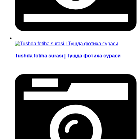
Tushda fotiha surasi | Тушда фотиха сураси