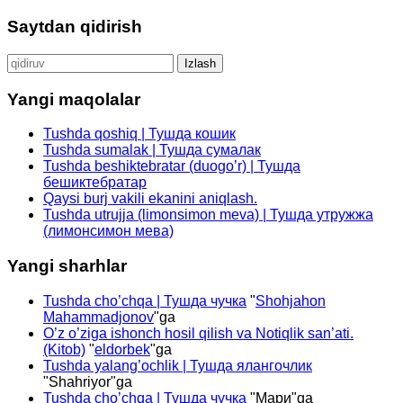
Saytdan qidirish
Qidirshish:
Yangi maqolalar
Tushda qoshiq | Тушда кошик
Tushda sumalak | Тушда сумалак
Tushda beshiktebratar (duogo’r) | Тушда
бешиктебратар
Qaysi burj vakili ekanini aniqlash.
Tushda utrujja (limonsimon meva) | Тушда утружжа
(лимонсимон мева)
Yangi sharhlar
Tushda cho’chqa | Тушда чучка
"
Shohjahon
Mahammadjonov
"ga
O’z o’ziga ishonch hosil qilish va Notiqlik san’ati.
(Kitob)
"
eldorbek
"ga
Tushda yalang’ochlik | Тушда ялангочлик
"
Shahriyor
"ga
Tushda cho’chqa | Тушда чучка
"
Мари
"ga