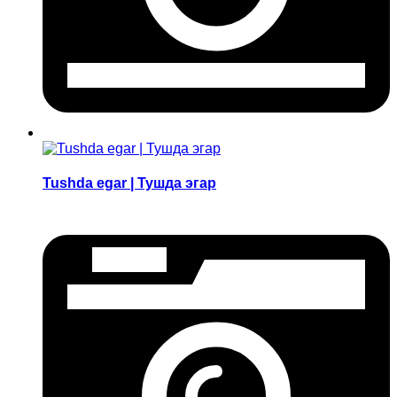
Tushda egar | Тушда эгар