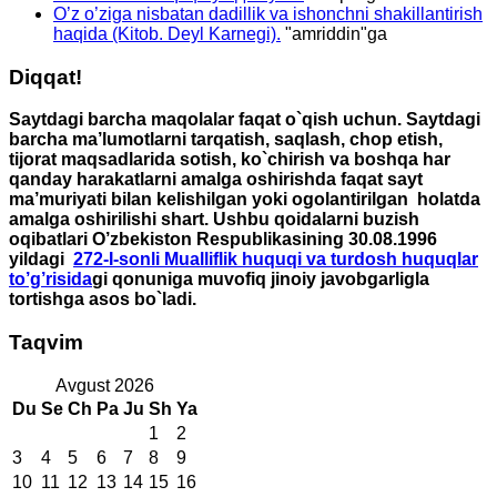
O’z o’ziga nisbatan dadillik va ishonchni shakillantirish
haqida (Kitob. Deyl Karnegi).
"
amriddin
"ga
Diqqat!
Saytdagi barcha maqolalar faqat o`qish uchun. Saytdagi
barcha ma’lumotlarni tarqatish, saqlash, chop etish,
tijorat maqsadlarida sotish, ko`chirish va boshqa har
qanday harakatlarni amalga oshirishda faqat sayt
ma’muriyati bilan kelishilgan yoki ogolantirilgan holatda
amalga oshirilishi shart. Ushbu qoidalarni buzish
oqibatlari O’zbekiston Respublikasining 30.08.1996
yildagi
272-I-sonli Mualliflik huquqi va turdosh huquqlar
to’g’risida
gi qonuniga muvofiq jinoiy javobgarligla
tortishga asos bo`ladi.
Taqvim
Avgust 2026
Du
Se
Ch
Pa
Ju
Sh
Ya
1
2
3
4
5
6
7
8
9
10
11
12
13
14
15
16