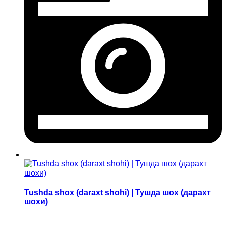
Tushda shox (daraxt shohi) | Тушда шох (дарахт
шохи)