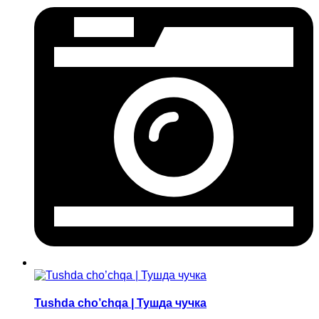
Tushda cho’chqa | Тушда чучка