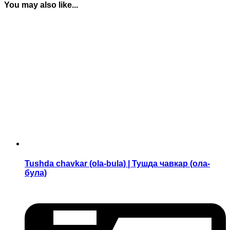
You may also like...
Tushda chavkar (ola-bula) | Тушда чавкар (ола-
була)