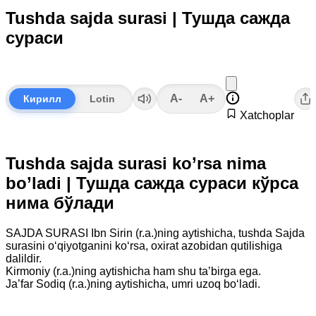
Tushda sajda surasi | Тушда сажда
сураси
A-
A+
Кирилл
Lotin
Xatchoplar
Tushda sajda surasi ko’rsa nima
bo’ladi | Тушда сажда сураси кўрса
нима бўлади
SAJDA SURASI Ibn Sirin (r.a.)ning aytishicha, tushda Sajda
surasini o‘qiyotganini ko‘rsa, oxirat azobidan qutilishiga
dalildir.
Kirmoniy (r.a.)ning aytishicha ham shu ta’birga ega.
Ja’far Sodiq (r.a.)ning aytishicha, umri uzoq bo‘ladi.