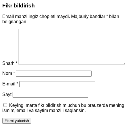
Fikr bildirish
Email manzilingiz chop etilmaydi.
Majburiy bandlar
*
bilan
belgilangan
Sharh
*
Nom
*
E-mail
*
Sayt
Keyingi marta fikr bildirishim uchun bu brauzerda mening
ismim, email va saytim manzili saqlansin.