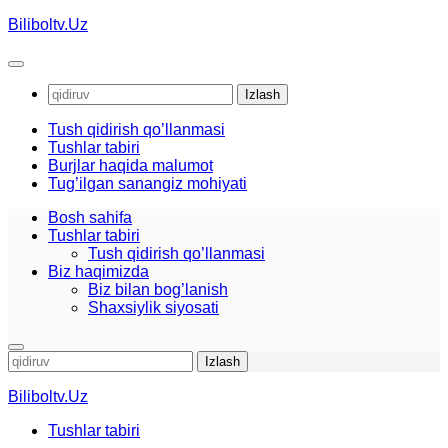
Skip
Biliboltv.Uz
to
content
Qidirshish:
Tush qidirish qo’llanmasi
Tushlar tabiri
Burjlar haqida malumot
Tug’ilgan sanangiz mohiyati
Bosh sahifa
Tushlar tabiri
Tush qidirish qo’llanmasi
Biz haqimizda
Biz bilan bog’lanish
Shaxsiylik siyosati
Qidirshish:
Biliboltv.Uz
Tushlar tabiri