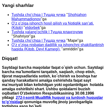
Yangi sharhlar
Tushda cho’chqa | Тушда чучка
"
Shohjahon
Mahammadjonov
"ga
O’z o’ziga ishonch hosil qilish va Notiqlik san’ati.
(Kitob)
"
eldorbek
"ga
Tushda yalang’ochlik | Тушда ялангочлик
"
Shahriyor
"ga
Tushda cho’chqa | Тушда чучка
"
Мари
"ga
O’z o’ziga nisbatan dadillik va ishonchni shakillantirish
haqida (Kitob. Deyl Karnegi).
"
amriddin
"ga
Diqqat!
Saytdagi barcha maqolalar faqat o`qish uchun. Saytdagi
barcha ma’lumotlarni tarqatish, saqlash, chop etish,
tijorat maqsadlarida sotish, ko`chirish va boshqa har
qanday harakatlarni amalga oshirishda faqat sayt
ma’muriyati bilan kelishilgan yoki ogolantirilgan holatda
amalga oshirilishi shart. Ushbu qoidalarni buzish
oqibatlari O’zbekiston Respublikasining 30.08.1996
yildagi
272-I-sonli Mualliflik huquqi va turdosh huquqlar
to’g’risida
gi qonuniga muvofiq jinoiy javobgarligla
tortishga asos bo`ladi.