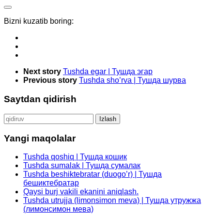
Bizni kuzatib boring:
Next story
Tushda egar | Тушда эгар
Previous story
Tushda sho’rva | Тушда шурва
Saytdan qidirish
Qidirshish:
Yangi maqolalar
Tushda qoshiq | Тушда кошик
Tushda sumalak | Тушда сумалак
Tushda beshiktebratar (duogo’r) | Тушда
бешиктебратар
Qaysi burj vakili ekanini aniqlash.
Tushda utrujja (limonsimon meva) | Тушда утружжа
(лимонсимон мева)