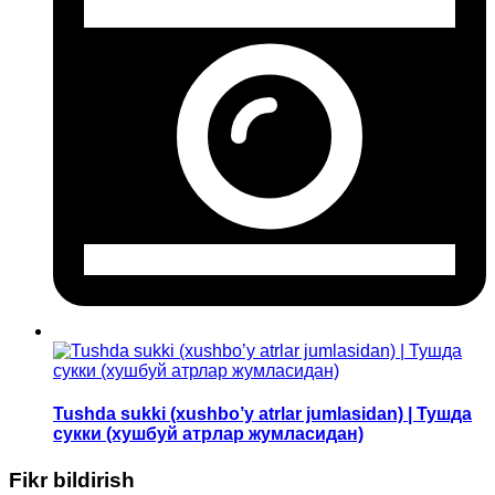
Tushda sukki (xushbo’y atrlar jumlasidan) | Тушда
сукки (хушбуй атрлар жумласидан)
Fikr bildirish