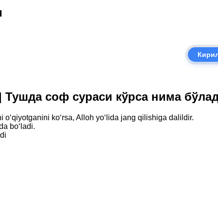
и
Кири
di | Тушда соф сураси кўрса нима бўла
‘qiyotganini ko‘rsa, Alloh yo‘lida jang qilishiga dalildir.
da bo‘ladi.
di