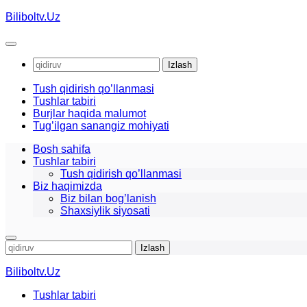
Skip
Biliboltv.Uz
to
content
Qidirshish:
Tush qidirish qo’llanmasi
Tushlar tabiri
Burjlar haqida malumot
Tug’ilgan sanangiz mohiyati
Bosh sahifa
Tushlar tabiri
Tush qidirish qo’llanmasi
Biz haqimizda
Biz bilan bog’lanish
Shaxsiylik siyosati
Qidirshish:
Biliboltv.Uz
Tushlar tabiri