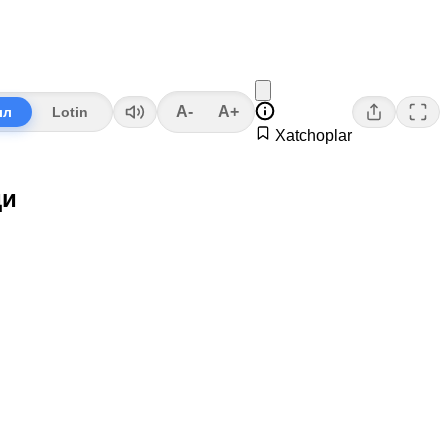
A-
A+
лл
Lotin
Xatchoplar
ди