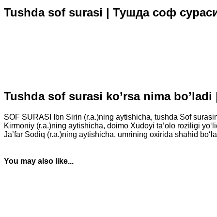
Tushda sof surasi | Тушда соф сурас
Tushda sof surasi ko’rsa nima bo’la
SOF SURASI Ibn Sirin (r.a.)ning aytishicha, tushda Sof surasini o
Kirmoniy (r.a.)ning aytishicha, doimo Xudoyi ta’olo roziligi yo‘li
Ja’far Sodiq (r.a.)ning aytishicha, umrining oxirida shahid bo‘la
You may also like...