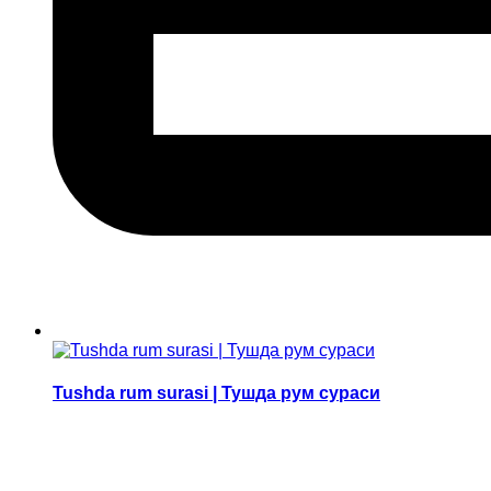
Tushda rum surasi | Тушда рум сураси