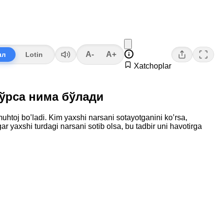
A-
A+
лл
Lotin
Xatchoplar
 кўрса нима бўлади
 muhtoj bo’ladi. Kim yaxshi narsani sotayotganini ko’rsa,
gar yaxshi turdagi narsani sotib olsa, bu tadbir uni havotirga