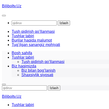
Skip
Biliboltv.Uz
to
content
Qidirshish:
Tush qidirish qo’llanmasi
Tushlar tabiri
Burjlar haqida malumot
Tug’ilgan sanangiz mohiyati
Bosh sahifa
Tushlar tabiri
Tush qidirish qo’llanmasi
Biz haqimizda
Biz bilan bog’lanish
Shaxsiylik siyosati
Qidirshish:
Biliboltv.Uz
Tushlar tabiri