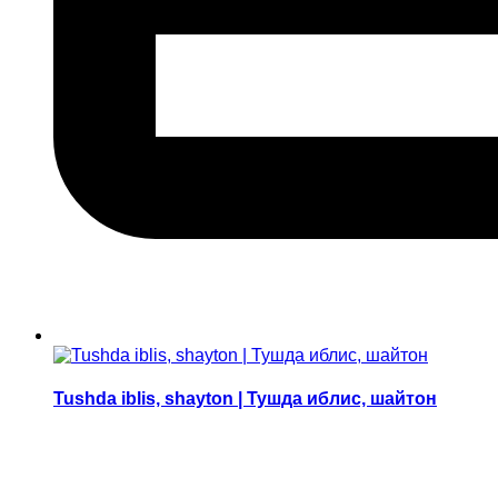
Tushda iblis, shayton | Тушда иблис, шайтон