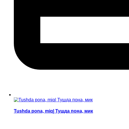
Tushda pona, miq| Тушда пона, мик