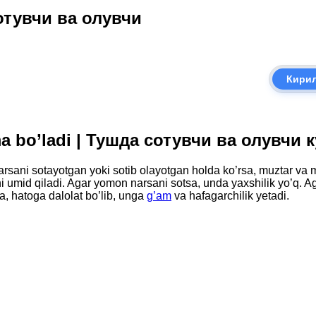
сотувчи ва олувчи
Кири
ima bo’ladi | Тушда сотувчи ва олувчи
or narsani sotayotgan yoki sotib olayotgan holda ko’rsa, muztar va
arni umid qiladi. Agar yomon narsani sotsa, unda yaxshilik yo’q. A
a, hatoga dalolat bo’lib, unga
g’am
va hafagarchilik yetadi.