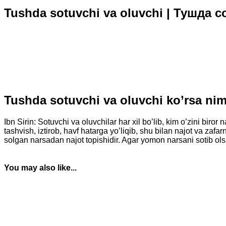
Tushda sotuvchi va oluvchi | Тушда 
Tushda sotuvchi va oluvchi ko’rsa n
Ibn Sirin: Sotuvchi va oluvchilar har xil bo’lib, kim o’zini bir
tashvish, iztirob, havf hatarga yo’liqib, shu bilan najot va zaf
solgan narsadan najot topishidir. Agar yomon narsani sotib ols
You may also like...