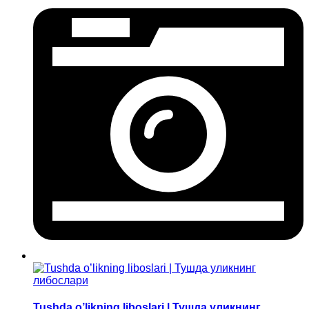
Tushda o’likning liboslari | Тушда уликнинг