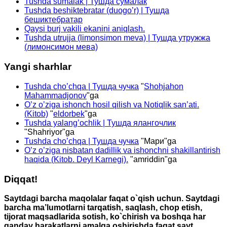
Tushda sumalak | Тушда сумалак
Tushda beshiktebratar (duogo’r) | Тушда
бешиктебратар
Qaysi burj vakili ekanini aniqlash.
Tushda utrujja (limonsimon meva) | Тушда утружжа
(лимонсимон мева)
Yangi sharhlar
Tushda cho’chqa | Тушда чучка
"
Shohjahon
Mahammadjonov
"ga
O’z o’ziga ishonch hosil qilish va Notiqlik san’ati.
(Kitob)
"
eldorbek
"ga
Tushda yalang’ochlik | Тушда ялангочлик
"
Shahriyor
"ga
Tushda cho’chqa | Тушда чучка
"
Мари
"ga
O’z o’ziga nisbatan dadillik va ishonchni shakillantirish
haqida (Kitob. Deyl Karnegi).
"
amriddin
"ga
Diqqat!
Saytdagi barcha maqolalar faqat o`qish uchun. Saytdagi
barcha ma’lumotlarni tarqatish, saqlash, chop etish,
tijorat maqsadlarida sotish, ko`chirish va boshqa har
qanday harakatlarni amalga oshirishda faqat sayt