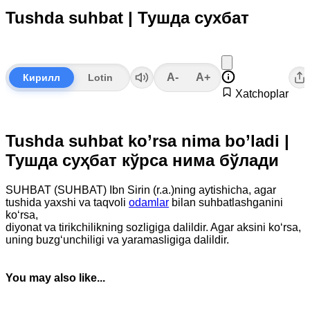
Tushda suhbat | Тушда сухбат
A-
A+
Кирилл
Lotin
Xatchoplar
Tushda suhbat ko’rsa nima bo’ladi |
Тушда суҳбат кўрса нима бўлади
SUHBAT (SUHBAT) Ibn Sirin (r.a.)ning aytishicha, agar
tushida yaxshi va taqvoli
odamlar
bilan suhbatlashganini
ko‘rsa,
diyonat va tirikchilikning sozligiga dalildir. Agar aksini ko‘rsa,
uning buzg‘unchiligi va yaramasligiga dalildir.
You may also like...