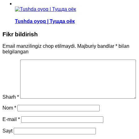
Tushda oyoq | Тушда оёк
Fikr bildirish
Email manzilingiz chop etilmaydi.
Majburiy bandlar
*
bilan
belgilangan
Sharh
*
Nom
*
E-mail
*
Sayt