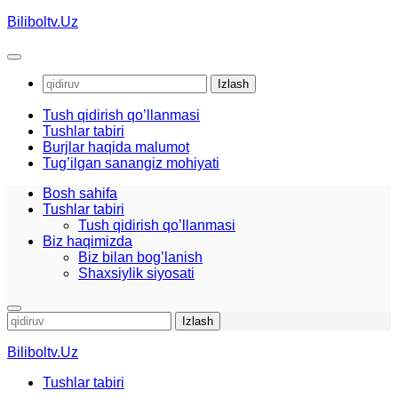
Skip
Biliboltv.Uz
to
content
Qidirshish:
Tush qidirish qo’llanmasi
Tushlar tabiri
Burjlar haqida malumot
Tug’ilgan sanangiz mohiyati
Bosh sahifa
Tushlar tabiri
Tush qidirish qo’llanmasi
Biz haqimizda
Biz bilan bog’lanish
Shaxsiylik siyosati
Qidirshish:
Biliboltv.Uz
Tushlar tabiri