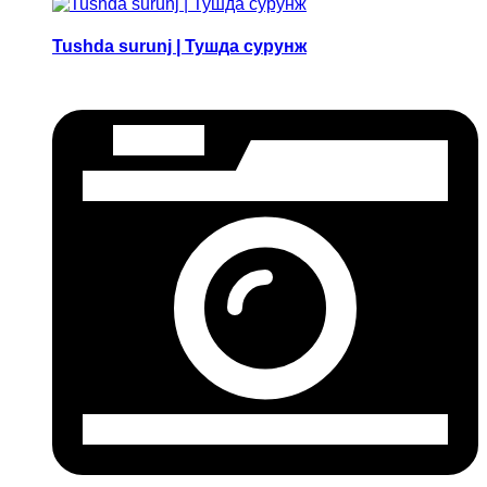
Tushda surunj | Тушда сурунж