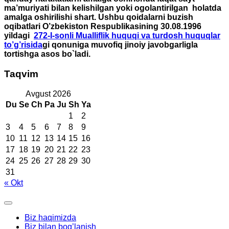
ma’muriyati bilan kelishilgan yoki ogolantirilgan holatda
amalga oshirilishi shart. Ushbu qoidalarni buzish
oqibatlari O’zbekiston Respublikasining 30.08.1996
yildagi
272-I-sonli Mualliflik huquqi va turdosh huquqlar
to’g’risida
gi qonuniga muvofiq jinoiy javobgarligla
tortishga asos bo`ladi.
Taqvim
Avgust 2026
Du
Se
Ch
Pa
Ju
Sh
Ya
1
2
3
4
5
6
7
8
9
10
11
12
13
14
15
16
17
18
19
20
21
22
23
24
25
26
27
28
29
30
31
« Okt
Biz haqimizda
Biz bilan bog’lanish