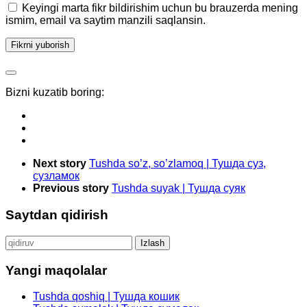
Keyingi marta fikr bildirishim uchun bu brauzerda mening
ismim, email va saytim manzili saqlansin.
Bizni kuzatib boring:
Next story
Tushda so’z, so’zlamoq | Тушда суз,
сузламок
Previous story
Tushda suyak | Тушда суяк
Saytdan qidirish
Qidirshish:
Yangi maqolalar
Tushda qoshiq | Тушда кошик