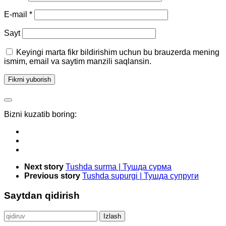
E-mail
*
Sayt
Keyingi marta fikr bildirishim uchun bu brauzerda mening
ismim, email va saytim manzili saqlansin.
Bizni kuzatib boring:
Next story
Tushda surma | Тушда сурма
Previous story
Tushda supurgi | Тушда супруги
Saytdan qidirish
Qidirshish: