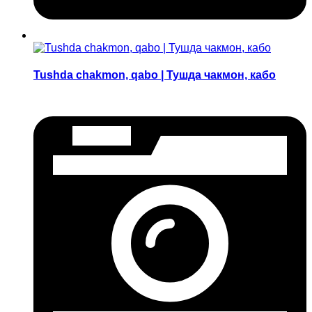
Tushda chakmon, qabo | Тушда чакмон, кабо