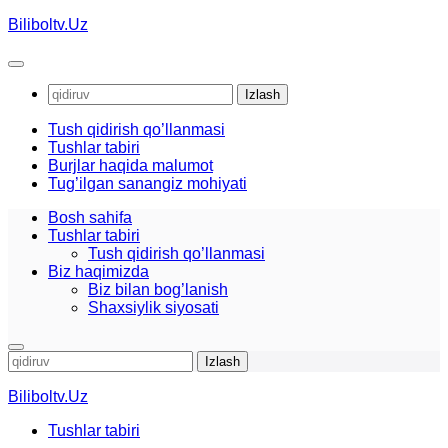
Skip
Biliboltv.Uz
to
content
Qidirshish:
Tush qidirish qo’llanmasi
Tushlar tabiri
Burjlar haqida malumot
Tug’ilgan sanangiz mohiyati
Bosh sahifa
Tushlar tabiri
Tush qidirish qo’llanmasi
Biz haqimizda
Biz bilan bog’lanish
Shaxsiylik siyosati
Qidirshish:
Biliboltv.Uz
Tushlar tabiri