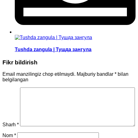
Tushda zangula | Тушда зангула
Fikr bildirish
Email manzilingiz chop etilmaydi.
Majburiy bandlar
*
bilan
belgilangan
Sharh
*
Nom
*