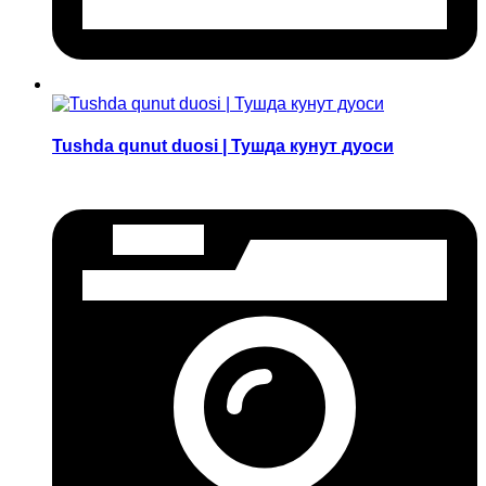
Tushda qunut duosi | Тушда кунут дуоси