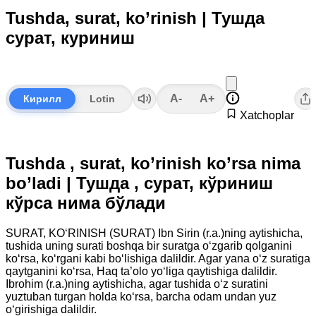
Tushda, surat, ko’rinish | Тушда
сурат, куриниш
A-
A+
Кирилл
Lotin
Xatchoplar
Tushda , surat, ko’rinish ko’rsa nima
bo’ladi | Тушда , сурат, кўриниш
кўрса нима бўлади
SURAT, KO‘RINISH (SURAT) Ibn Sirin (r.a.)ning aytishicha,
tushida uning surati boshqa bir suratga o‘zgarib qolganini
ko‘rsa, ko‘rgani kabi bo‘lishiga dalildir. Agar yana o‘z suratiga
qaytganini ko‘rsa, Haq ta’olo yo‘liga qaytishiga dalildir.
Ibrohim (r.a.)ning aytishicha, agar tushida o‘z suratini
yuztuban turgan holda ko‘rsa, barcha odam undan yuz
o‘girishiga dalildir.