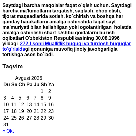
Saytdagi barcha maqolalar faqat o`qish uchun. Saytdagi
barcha ma’lumotlarni tarqatish, saqlash, chop etish,
tijorat maqsadlarida sotish, ko`chirish va boshqa har
qanday harakatlarni amalga oshirishda faqat sayt
ma’muriyati bilan kelishilgan yoki ogolantirilgan holatda
amalga oshirilishi shart. Ushbu qoidalarni buzish
oqibatlari O’zbekiston Respublikasining 30.08.1996
yildagi
272-I-sonli Mualliflik huquqi va turdosh huquqlar
to’g’risida
gi qonuniga muvofiq jinoiy javobgarligla
tortishga asos bo`ladi.
Taqvim
Avgust 2026
Du
Se
Ch
Pa
Ju
Sh
Ya
1
2
3
4
5
6
7
8
9
10
11
12
13
14
15
16
17
18
19
20
21
22
23
24
25
26
27
28
29
30
31
« Okt