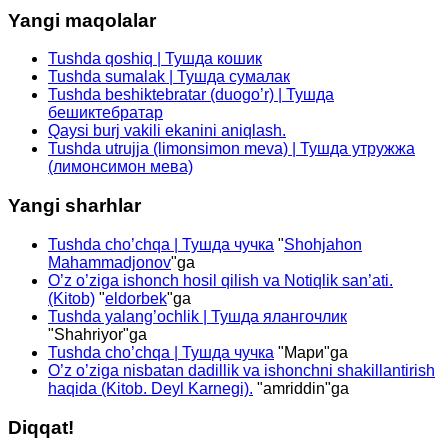
Yangi maqolalar
Tushda qoshiq | Тушда кошик
Tushda sumalak | Тушда сумалак
Tushda beshiktebratar (duogo’r) | Тушда
бешиктебратар
Qaysi burj vakili ekanini aniqlash.
Tushda utrujja (limonsimon meva) | Тушда утружжа
(лимонсимон мева)
Yangi sharhlar
Tushda cho’chqa | Тушда чучка
"
Shohjahon
Mahammadjonov
"ga
O’z o’ziga ishonch hosil qilish va Notiqlik san’ati.
(Kitob)
"
eldorbek
"ga
Tushda yalang’ochlik | Тушда ялангочлик
"
Shahriyor
"ga
Tushda cho’chqa | Тушда чучка
"
Мари
"ga
O’z o’ziga nisbatan dadillik va ishonchni shakillantirish
haqida (Kitob. Deyl Karnegi).
"
amriddin
"ga
Diqqat!