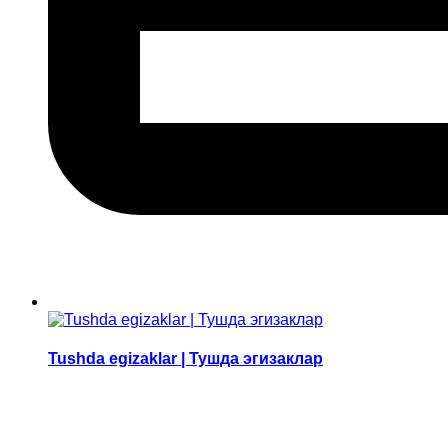
Tushda egizaklar | Тушда эгизаклар