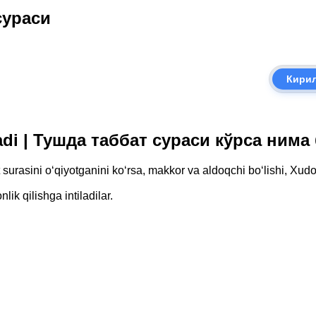
сураси
Кири
ladi | Тушда таббат сураси кўрса нима
urasini o‘qiyotganini ko‘rsa, makkor va aldoqchi bo‘lishi, Xudoy
ik qilishga intiladilar.