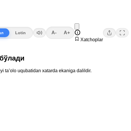
A-
A+
лл
Lotin
Xatchoplar
 бўлади
i ta’olo uqubatidan xatarda ekaniga dalildir.