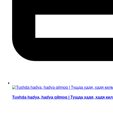
Tushda hadya, hadya qilmoq | Тушда хадя, хадя ки