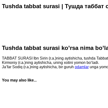
Tushda tabbat surasi | Тушда таббат 
Tushda tabbat surasi ko’rsa nima bo’
TABBAT SURASI Ibn Sirin (r.a.)ning aytishicha, tushda Tabbat s
Kirmoniy (r.a.)ning aytishicha, uning xotini yomon bo‘ladi.
Ja’far Sodiq (r.a.)ning aytishicha, bir guruh
odamlar
unga yomonl
You may also like...