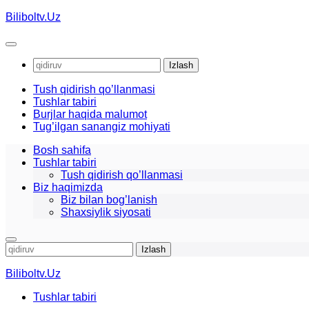
Skip
Biliboltv.Uz
to
content
Qidirshish:
Tush qidirish qo’llanmasi
Tushlar tabiri
Burjlar haqida malumot
Tug’ilgan sanangiz mohiyati
Bosh sahifa
Tushlar tabiri
Tush qidirish qo’llanmasi
Biz haqimizda
Biz bilan bog’lanish
Shaxsiylik siyosati
Qidirshish:
Biliboltv.Uz
Tushlar tabiri