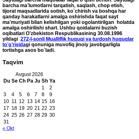
barcha ma’lumotlarni tarqatish, saqlash, chop etish,
tijorat maqsadlarida sotish, ko`chirish va boshqa har
qanday harakatlarni amalga oshirishda faqat sayt
ma’muriyati bilan kelishilgan yoki ogolantirilgan holatda
amalga oshirilishi shart. Ushbu qoidalarni buzish
oqibatlari O’zbekiston Respublikasining 30.08.1996
yildagi
272-I-sonli Mualliflik huquqi va turdosh huquqlar
to’g’risida
gi qonuniga muvofiq jinoiy javobgarligla
tortishga asos bo`ladi.
Taqvim
Avgust 2026
Du
Se
Ch
Pa
Ju
Sh
Ya
1
2
3
4
5
6
7
8
9
10
11
12
13
14
15
16
17
18
19
20
21
22
23
24
25
26
27
28
29
30
31
« Okt