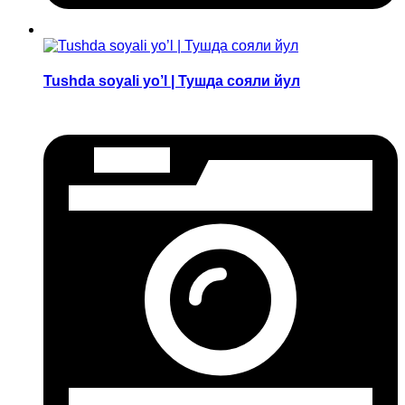
Tushda soyali yo’l | Тушда сояли йул