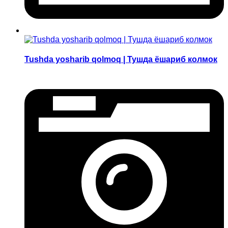
Tushda yosharib qolmoq | Тушда ёшариб колмок