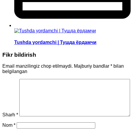
Tushda yordamchi | Тушда ёрдамчи
Fikr bildirish
Email manzilingiz chop etilmaydi.
Majburiy bandlar
*
bilan
belgilangan
Sharh
*
Nom
*