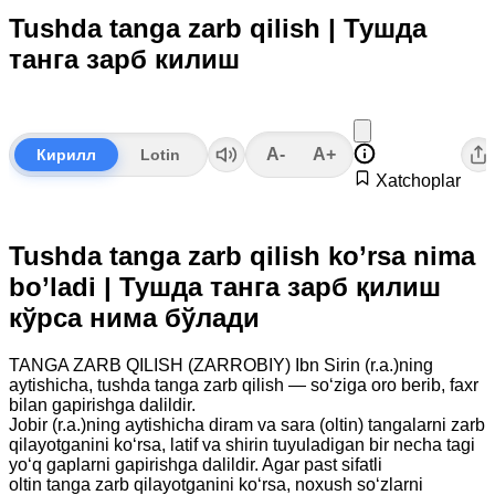
Tushda tanga zarb qilish | Тушда
танга зарб килиш
A-
A+
Кирилл
Lotin
Xatchoplar
Tushda tanga zarb qilish ko’rsa nima
bo’ladi | Тушда танга зарб қилиш
кўрса нима бўлади
TANGA ZARB QILISH (ZARROBIY) Ibn Sirin (r.a.)ning
aytishicha, tushda tanga zarb qilish — so‘ziga oro berib, faxr
bilan gapirishga dalildir.
Jobir (r.a.)ning aytishicha diram va sara (oltin) tangalarni zarb
qilayotganini ko‘rsa, latif va shirin tuyuladigan bir necha tagi
yo‘q gaplarni gapirishga dalildir. Agar past sifatli
oltin tanga zarb qilayotganini ko‘rsa, noxush so‘zlarni