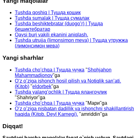
Yangi maqolalar
Tushda qoshiq | Тушда кошик
Tushda sumalak | Тушда сумалак
Tushda beshiktebratar (duogo’r) | Тушда
бешиктебратар
Qaysi burj vakili ekanini aniqlash.
Tushda utrujja (limonsimon meva) | Тушда утружжа
(лимонсимон мева)
Yangi sharhlar
Tushda cho’chqa | Тушда чучка
"
Shohjahon
Mahammadjonov
"ga
O’z o’ziga ishonch hosil qilish va Notiqlik san’ati.
(Kitob)
"
eldorbek
"ga
Tushda yalang’ochlik | Тушда ялангочлик
"
Shahriyor
"ga
Tushda cho’chqa | Тушда чучка
"
Мари
"ga
O’z o’ziga nisbatan dadillik va ishonchni shakillantirish
haqida (Kitob. Deyl Karnegi).
"
amriddin
"ga
Diqqat!
Saytdagi barcha maqolalar faqat o`qish uchun. Saytdagi