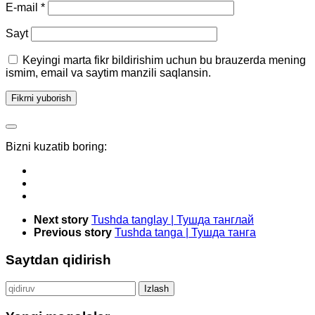
E-mail
*
Sayt
Keyingi marta fikr bildirishim uchun bu brauzerda mening
ismim, email va saytim manzili saqlansin.
Bizni kuzatib boring:
Next story
Tushda tanglay | Тушда танглай
Previous story
Tushda tanga | Тушда танга
Saytdan qidirish
Qidirshish: