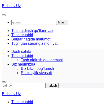
Skip
Biliboltv.Uz
to
content
Qidirshish:
Tush qidirish qo’llanmasi
Tushlar tabiri
Burjlar haqida malumot
Tug’ilgan sanangiz mohiyati
Bosh sahifa
Tushlar tabiri
Tush qidirish qo’llanmasi
Biz haqimizda
Biz bilan bog’lanish
Shaxsiylik siyosati
Qidirshish:
Biliboltv.Uz
Tushlar tabiri