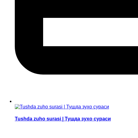
Tushda zuho surasi | Тушда зухо сураси