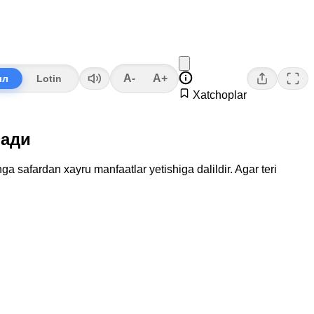
A-
A+
лл
Lotin
Xatchoplar
лади
a safardan xayru manfaatlar yetishiga dalildir. Agar teri