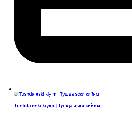
Tushda eski kiyim | Тушда эски кийим