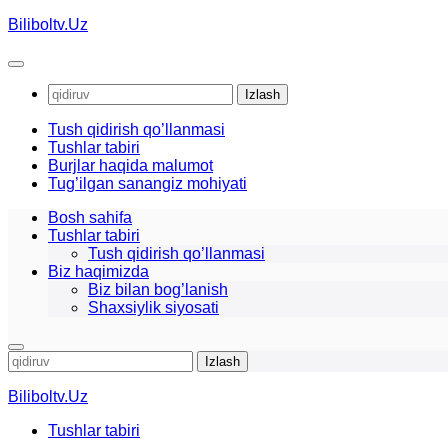
Skip
Biliboltv.Uz
to
content
Qidirshish:
Tush qidirish qo’llanmasi
Tushlar tabiri
Burjlar haqida malumot
Tug’ilgan sanangiz mohiyati
Bosh sahifa
Tushlar tabiri
Tush qidirish qo’llanmasi
Biz haqimizda
Biz bilan bog’lanish
Shaxsiylik siyosati
Qidirshish:
Biliboltv.Uz
Tushlar tabiri