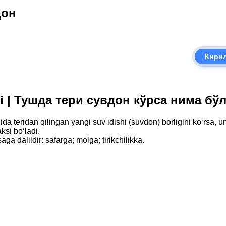
дон
Кири
adi | Тушда тери сувдон кўрса нима бў
teridan qilingan yangi suv idishi (suvdon) borligini ko‘rsa, ung
ksi bo‘ladi.
ga dalildir: safarga; molga; tirikchilikka.