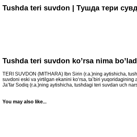
Tushda teri suvdon | Тушда тери сув
Tushda teri suvdon ko’rsa nima bo’l
TERI SUVDON (MITHARA) Ibn Sirin (r.a.)ning aytishicha, tushida 
suvdoni eski va yirtilgan ekanini ko‘rsa, ta’biri yuqoridagining a
Ja’far Sodiq (r.a.)ning aytishicha, tushdagi teri suvdan uch narsa
You may also like...