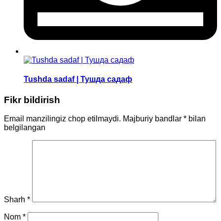
Tushda sadaf | Тушда садаф
Fikr bildirish
Email manzilingiz chop etilmaydi.
Majburiy bandlar
*
bilan
belgilangan
Sharh
*
Nom
*