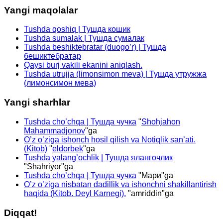
Yangi maqolalar
Tushda qoshiq | Тушда кошик
Tushda sumalak | Тушда сумалак
Tushda beshiktebratar (duogo’r) | Тушда
бешиктебратар
Qaysi burj vakili ekanini aniqlash.
Tushda utrujja (limonsimon meva) | Тушда утружжа
(лимонсимон мева)
Yangi sharhlar
Tushda cho’chqa | Тушда чучка
"
Shohjahon
Mahammadjonov
"ga
O’z o’ziga ishonch hosil qilish va Notiqlik san’ati.
(Kitob)
"
eldorbek
"ga
Tushda yalang’ochlik | Тушда ялангочлик
"
Shahriyor
"ga
Tushda cho’chqa | Тушда чучка
"
Мари
"ga
O’z o’ziga nisbatan dadillik va ishonchni shakillantirish
haqida (Kitob. Deyl Karnegi).
"
amriddin
"ga
Diqqat!