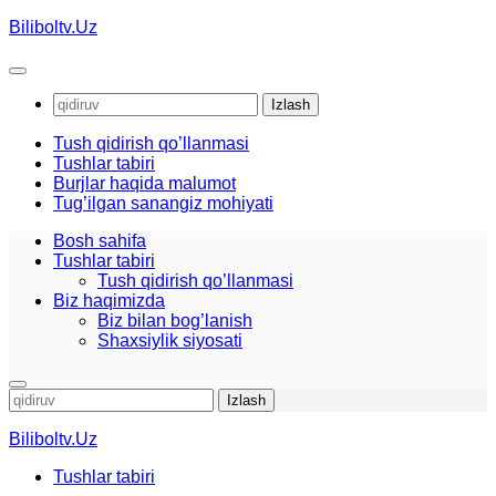
Skip
Biliboltv.Uz
to
content
Qidirshish:
Tush qidirish qo’llanmasi
Tushlar tabiri
Burjlar haqida malumot
Tug’ilgan sanangiz mohiyati
Bosh sahifa
Tushlar tabiri
Tush qidirish qo’llanmasi
Biz haqimizda
Biz bilan bog’lanish
Shaxsiylik siyosati
Qidirshish:
Biliboltv.Uz
Tushlar tabiri