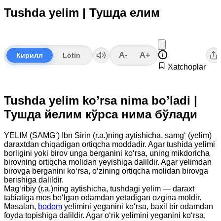
Tushda yelim | Тушда елим
A-
A+
Кирилл
Lotin
Xatchoplar
Tushda yelim ko’rsa nima bo’ladi |
Тушда йелим кўрса нима бўлади
YELIM (SAMG‘) Ibn Sirin (r.a.)ning aytishicha, samg‘ (yelim)
daraxtdan chiqadigan ortiqcha moddadir. Agar tushida yelimi
borligini yoki birov unga berganini ko‘rsa, uning mikdoricha
birovning ortiqcha molidan yeyishiga dalildir. Agar yelimdan
birovga berganini ko‘rsa, o‘zining ortiqcha molidan birovga
berishiga dalildir.
Mag‘ribiy (r.a.)ning aytishicha, tushdagi yelim — daraxt
tabiatiga mos bo‘lgan odamdan yetadigan ozgina moldir.
Masalan,
bodom
yelimini yeganini ko‘rsa, baxil bir odamdan
foyda topishiga dalildir. Agar o‘rik yelimini yeganini ko‘rsa,