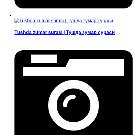
Tushda zumar surasi | Тушда зумар сураси