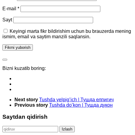
E-mail
*
Sayt
Keyingi marta fikr bildirishim uchun bu brauzerda mening
ismim, email va saytim manzili saqlansin.
Bizni kuzatib boring:
Next story
Tushda yelpig’ich | Тушда елпигич
Previous story
Tushda do’kon | Тушда дукон
Saytdan qidirish
Qidirshish: