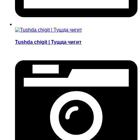
Tushda chigit | Тушда чигит