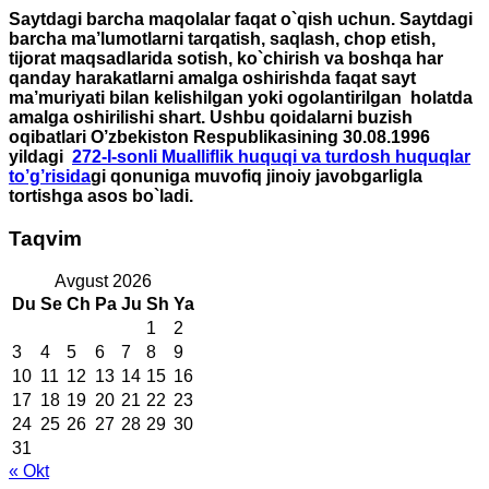
Saytdagi barcha maqolalar faqat o`qish uchun. Saytdagi
barcha ma’lumotlarni tarqatish, saqlash, chop etish,
tijorat maqsadlarida sotish, ko`chirish va boshqa har
qanday harakatlarni amalga oshirishda faqat sayt
ma’muriyati bilan kelishilgan yoki ogolantirilgan holatda
amalga oshirilishi shart. Ushbu qoidalarni buzish
oqibatlari O’zbekiston Respublikasining 30.08.1996
yildagi
272-I-sonli Mualliflik huquqi va turdosh huquqlar
to’g’risida
gi qonuniga muvofiq jinoiy javobgarligla
tortishga asos bo`ladi.
Taqvim
Avgust 2026
Du
Se
Ch
Pa
Ju
Sh
Ya
1
2
3
4
5
6
7
8
9
10
11
12
13
14
15
16
17
18
19
20
21
22
23
24
25
26
27
28
29
30
31
« Okt