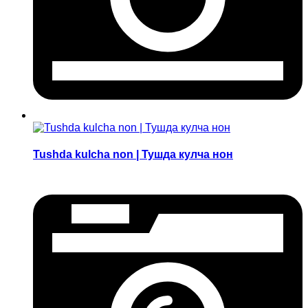
Tushda kulcha non | Тушда кулча нон