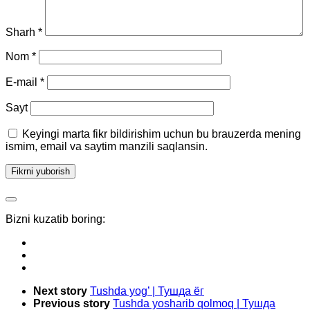
Sharh
*
Nom
*
E-mail
*
Sayt
Keyingi marta fikr bildirishim uchun bu brauzerda mening
ismim, email va saytim manzili saqlansin.
Bizni kuzatib boring:
Next story
Tushda yog’ | Тушда ёг
Previous story
Tushda yosharib qolmoq | Тушда