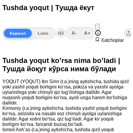
Tushda yoqut | Тушда ёкут
A-
A+
Кирилл
Lotin
Xatchoplar
Tushda yoqut ko’rsa nima bo’ladi |
Тушда йоқут кўрса нима бўлади
YOQUT (YOQUT) Ibn Sirin (r.a.)ning aytishicha, tushida qizil
yoki yashil yoquti borligini ko‘rsa, pokiza va yaxshi ayolga
uylanishiga yoki chiroyli qiz tug‘ilishiga dalildir. Agar
nuqsonli yoquti borligini ko‘rsa, ayoli unga harom bo‘lishiga
dalildir.
Kirmoniy (r.a.)ning aytishicha, tushida yashil yoquti borligini
ko‘rsa, aslzoda va nasabi soz chiroyli ayolga uylanishiga
dalildir. Agar xotini bo‘lsa, qiz tug‘iladi. Agar kir yoquti
borligini ko‘rsa, farzandi buzuq bo‘ladi.
Ismoil Ash’as (r.a.)ning aytishicha, tushida qizil yoquti