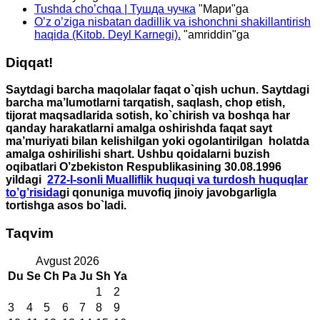
Tushda cho’chqa | Тушда чучка
"
Мари
"ga
O’z o’ziga nisbatan dadillik va ishonchni shakillantirish
haqida (Kitob. Deyl Karnegi).
"
amriddin
"ga
Diqqat!
Saytdagi barcha maqolalar faqat o`qish uchun. Saytdagi
barcha ma’lumotlarni tarqatish, saqlash, chop etish,
tijorat maqsadlarida sotish, ko`chirish va boshqa har
qanday harakatlarni amalga oshirishda faqat sayt
ma’muriyati bilan kelishilgan yoki ogolantirilgan holatda
amalga oshirilishi shart. Ushbu qoidalarni buzish
oqibatlari O’zbekiston Respublikasining 30.08.1996
yildagi
272-I-sonli Mualliflik huquqi va turdosh huquqlar
to’g’risida
gi qonuniga muvofiq jinoiy javobgarligla
tortishga asos bo`ladi.
Taqvim
Avgust 2026
Du
Se
Ch
Pa
Ju
Sh
Ya
1
2
3
4
5
6
7
8
9