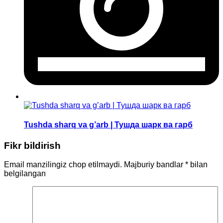
Tushda sharq va g’arb | Тушда шарк ва гарб
Fikr bildirish
Email manzilingiz chop etilmaydi.
Majburiy bandlar
*
bilan
belgilangan