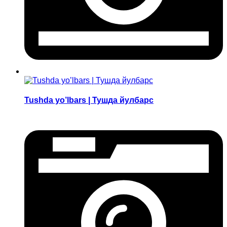
Tushda yo’lbars | Тушда йулбарс