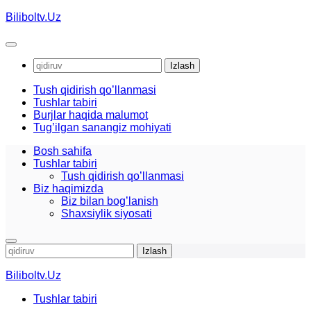
Skip
Biliboltv.Uz
to
content
Qidirshish:
Tush qidirish qo’llanmasi
Tushlar tabiri
Burjlar haqida malumot
Tug’ilgan sanangiz mohiyati
Bosh sahifa
Tushlar tabiri
Tush qidirish qo’llanmasi
Biz haqimizda
Biz bilan bog’lanish
Shaxsiylik siyosati
Qidirshish:
Biliboltv.Uz
Tushlar tabiri