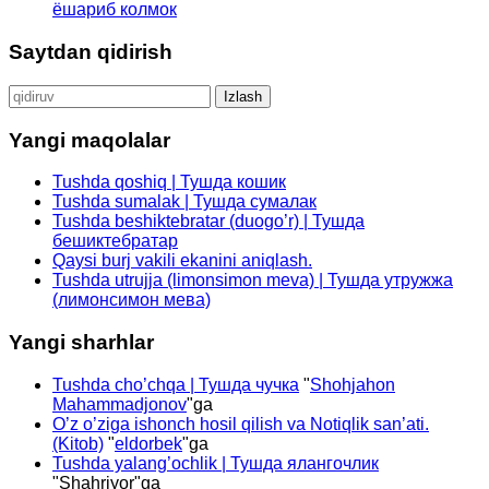
ёшариб колмок
Saytdan qidirish
Qidirshish:
Yangi maqolalar
Tushda qoshiq | Тушда кошик
Tushda sumalak | Тушда сумалак
Tushda beshiktebratar (duogo’r) | Тушда
бешиктебратар
Qaysi burj vakili ekanini aniqlash.
Tushda utrujja (limonsimon meva) | Тушда утружжа
(лимонсимон мева)
Yangi sharhlar
Tushda cho’chqa | Тушда чучка
"
Shohjahon
Mahammadjonov
"ga
O’z o’ziga ishonch hosil qilish va Notiqlik san’ati.
(Kitob)
"
eldorbek
"ga
Tushda yalang’ochlik | Тушда ялангочлик
"
Shahriyor
"ga