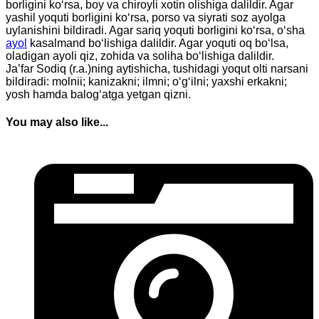
borligini ko‘rsa, boy va chiroyli xotin olishiga dalildir. Agar
yashil yoquti borligini ko‘rsa, porso va siyrati soz ayolga
uylanishini bildiradi. Agar sariq yoquti borligini ko‘rsa, o‘sha
ayol
kasalmand bo‘lishiga dalildir. Agar yoquti oq bo‘lsa,
oladigan ayoli qiz, zohida va soliha bo‘lishiga dalildir.
Ja’far Sodiq (r.a.)ning aytishicha, tushidagi yoqut olti narsani
bildiradi: molnii; kanizakni; ilmni; o‘g‘ilni; yaxshi erkakni;
yosh hamda balog‘atga yetgan qizni.
You may also like...