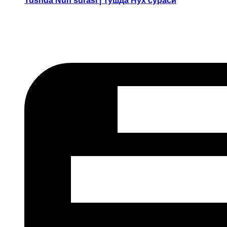
Tushda Nuh surasi | Тушда Нух сураси