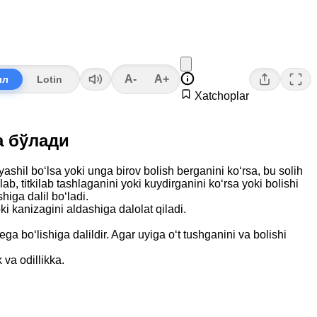
A-
A+
лл
Lotin
Xatchoplar
ма бўлади
yashil bo‘lsa yoki unga birov bolish berganini ko‘rsa, bu solih
lab, titkilab tashlaganini yoki kuydirganini ko‘rsa yoki bolishi
higa dalil bo‘ladi.
oki kanizagini aldashiga dalolat qiladi.
a bo‘lishiga dalildir. Agar uyiga o‘t tushganini va bolishi
 va odillikka.