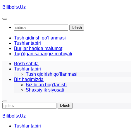
Skip
Biliboltv.Uz
to
content
Qidirshish:
Tush qidirish qo’llanmasi
Tushlar tabiri
Burjlar haqida malumot
Tug’ilgan sanangiz mohiyati
Bosh sahifa
Tushlar tabiri
Tush qidirish qo’llanmasi
Biz haqimizda
Biz bilan bog’lanish
Shaxsiylik siyosati
Qidirshish:
Biliboltv.Uz
Tushlar tabiri