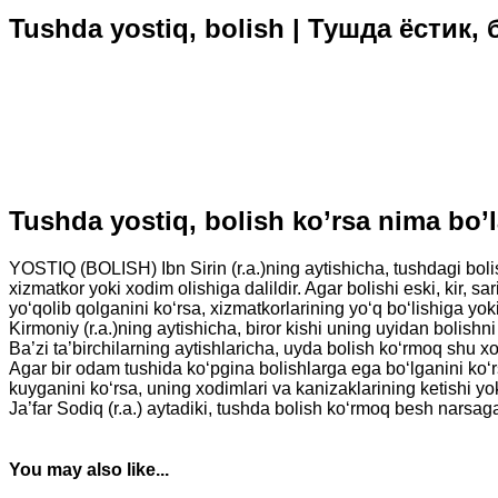
Tushda yostiq, bolish | Тушда ёстик,
Tushda yostiq, bolish ko’rsa nima bo
YOSTIQ (BOLISH) Ibn Sirin (r.a.)ning aytishicha, tushdagi bolis
xizmatkor yoki xodim olishiga dalildir. Agar bolishi eski, kir, sa
yo‘qolib qolganini ko‘rsa, xizmatkorlarining yo‘q bo‘lishiga yoki
Kirmoniy (r.a.)ning aytishicha, biror kishi uning uyidan bolishni
Ba’zi ta’birchilarning aytishlaricha, uyda bolish ko‘rmoq shu xo
Agar bir odam tushida ko‘pgina bolishlarga ega bo‘lganini ko‘rs
kuyganini ko‘rsa, uning xodimlari va kanizaklarining ketishi yok
Ja’far Sodiq (r.a.) aytadiki, tushda bolish ko‘rmoq besh narsaga
You may also like...