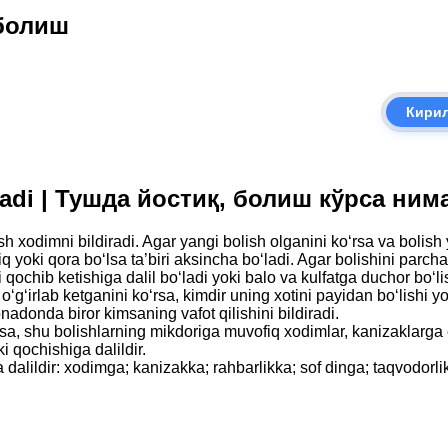
 болиш
Кири
’ladi | Тушда йостиқ, болиш кўрса ни
h xodimni bildiradi. Agar yangi bolish olganini ko‘rsa va bolish 
riq yoki qora bo‘lsa ta’biri aksincha bo‘ladi. Agar bolishini parcha
 qochib ketishiga dalil bo‘ladi yoki balo va kulfatga duchor bo‘lis
 o‘g‘irlab ketganini ko‘rsa, kimdir uning xotini payidan bo‘lishi y
nadonda biror kimsaning vafot qilishini bildiradi.
a, shu bolishlarning mikdoriga muvofiq xodimlar, kanizaklarga eg
i qochishiga dalildir.
 dalildir: xodimga; kanizakka; rahbarlikka; sof dinga; taqvodorlik