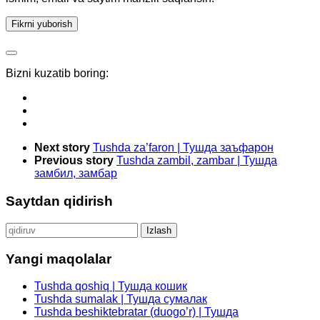
Bizni kuzatib boring:
Next story
Tushda za’faron | Тушда заъфарон
Previous story
Tushda zambil, zambar | Тушда
замбил, замбар
Saytdan qidirish
Qidirshish:
Yangi maqolalar
Tushda qoshiq | Тушда кошик
Tushda sumalak | Тушда сумалак
Tushda beshiktebratar (duogo’r) | Тушда