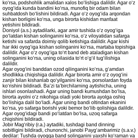
ko‘rsa, podshohlik amalidan xalos bo‘lishiga dalildir. Agar o‘z
oyog‘ida kunda bandini ko‘rsa, munofiq bir odam bilan
suhbatdosh bo‘lishini bildiradi. Agar o‘z oyog‘ida arqondan
kishan borligini ko‘rsa, unga birorta kishidan manfaat
yetishini bildiradi.
Doniyol (a.s.) aytadilarki, agar amir tushida o‘z oyog‘iga
po‘latdan kishan solinganini ko‘rsa, o‘z viloyatidan safarga
ketishi va safarda doimiy qolib ketishiga dalildir. Agar kishi
har ikki oyog‘iga kishan solinganini ko‘rsa, martaba topishiga
dalildir. Agar o‘z oyog‘iga to‘rt band deb ataladigan kishan
solinganini ko‘rsa, uning oilasida to‘rt o‘g‘il tug‘ilishiga
dalildir.
Agar oyog‘ini banddan ozod qilinganini ko‘rsa, g‘amdan
shodlikka chiqishiga dalildir. Agar birorta amir o‘z oyog‘ini
zanjir bilan kishanlab qo‘yilganini ko‘rsa, porsolardan foyda
ko‘rishini bildiradi. Ba’zi ta’birchilarning aytishicha, uning
ishlari osonlashadi. Agar uning bandi kumushdan bo‘lsa,
birorta ayolni o‘z nikohiga oladi yoki birorta ayolga oshiq
bo‘lishiga dalil bo‘ladi. Agar uning bandi oltindan ekanini
ko‘rsa, yo safarga borishi yoki bemor bo‘lib qolishiga dalildir.
Agar oyog‘idagi bandi po‘latdan bo‘lsa, uzoq safarga
chiqishini bildiradi.
Jobir Mag‘ribiy (r.a.) aytadiki, tushdagi band dinning
sobitligini bildiradi, chunonchi, janobi Payg‘ambarimiz (s.a.v.)
dedilar: Tushda oyoqqa band solinganini yaxshi ko‘raman va