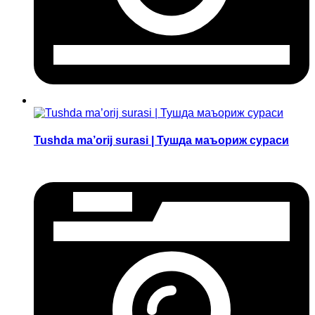
Tushda ma’orij surasi | Тушда маъориж сураси