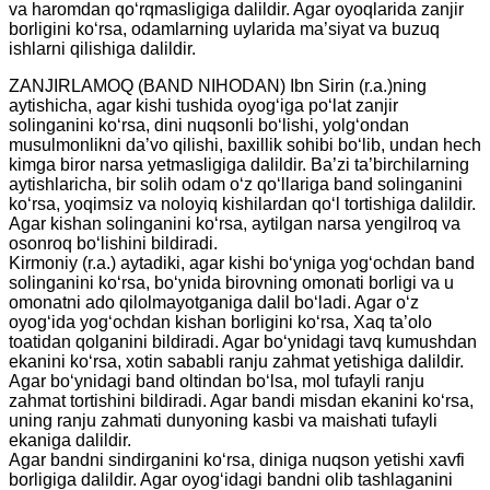
va haromdan qo‘rqmasligiga dalildir. Agar oyoqlarida zanjir
borligini ko‘rsa, odamlarning uylarida ma’siyat va buzuq
ishlarni qilishiga dalildir.
ZANJIRLAMOQ (BAND NIHODAN) Ibn Sirin (r.a.)ning
aytishicha, agar kishi tushida oyog‘iga po‘lat zanjir
solinganini ko‘rsa, dini nuqsonli bo‘lishi, yolg‘ondan
musulmonlikni da’vo qilishi, baxillik sohibi bo‘lib, undan hech
kimga biror narsa yetmasligiga dalildir. Ba’zi ta’birchilarning
aytishlaricha, bir solih odam o‘z qo‘llariga band solinganini
ko‘rsa, yoqimsiz va noloyiq kishilardan qo‘l tortishiga dalildir.
Agar kishan solinganini ko‘rsa, aytilgan narsa yengilroq va
osonroq bo‘lishini bildiradi.
Kirmoniy (r.a.) aytadiki, agar kishi bo‘yniga yog‘ochdan band
solinganini ko‘rsa, bo‘ynida birovning omonati borligi va u
omonatni ado qilolmayotganiga dalil bo‘ladi. Agar o‘z
oyog‘ida yog‘ochdan kishan borligini ko‘rsa, Xaq ta’olo
toatidan qolganini bildiradi. Agar bo‘ynidagi tavq kumushdan
ekanini ko‘rsa, xotin sababli ranju zahmat yetishiga dalildir.
Agar bo‘ynidagi band oltindan bo‘lsa, mol tufayli ranju
zahmat tortishini bildiradi. Agar bandi misdan ekanini ko‘rsa,
uning ranju zahmati dunyoning kasbi va maishati tufayli
ekaniga dalildir.
Agar bandni sindirganini ko‘rsa, diniga nuqson yetishi xavfi
borligiga dalildir. Agar oyog‘idagi bandni olib tashlaganini