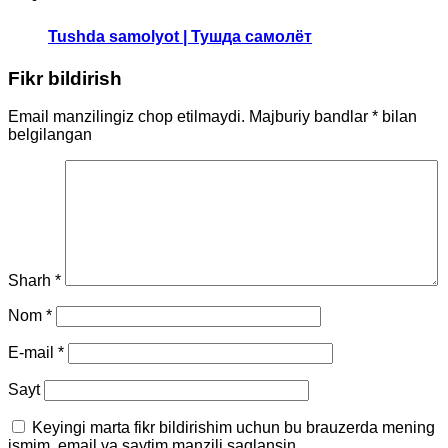
Tushda samolyot | Тушда самолёт
Fikr bildirish
Email manzilingiz chop etilmaydi.
Majburiy bandlar
*
bilan
belgilangan
Sharh
*
Nom
*
E-mail
*
Sayt
Keyingi marta fikr bildirishim uchun bu brauzerda mening
ismim, email va saytim manzili saqlansin.