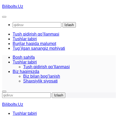
Skip
Biliboltv.Uz
to
content
Qidirshish:
Tush qidirish qo’llanmasi
Tushlar tabiri
Burjlar haqida malumot
Tug’ilgan sanangiz mohiyati
Bosh sahifa
Tushlar tabiri
Tush qidirish qo’llanmasi
Biz haqimizda
Biz bilan bog’lanish
Shaxsiylik siyosati
Qidirshish:
Biliboltv.Uz
Tushlar tabiri