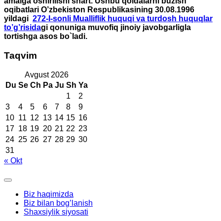
amalga oshirilishi shart. Ushbu qoidalarni buzish
oqibatlari O’zbekiston Respublikasining 30.08.1996
yildagi
272-I-sonli Mualliflik huquqi va turdosh huquqlar
to’g’risida
gi qonuniga muvofiq jinoiy javobgarligla
tortishga asos bo`ladi.
Taqvim
Avgust 2026
Du
Se
Ch
Pa
Ju
Sh
Ya
1
2
3
4
5
6
7
8
9
10
11
12
13
14
15
16
17
18
19
20
21
22
23
24
25
26
27
28
29
30
31
« Okt
Biz haqimizda
Biz bilan bog’lanish
Shaxsiylik siyosati