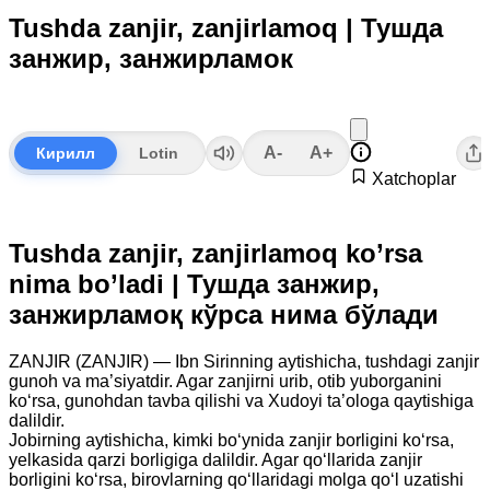
Tushda zanjir, zanjirlamoq | Тушда
занжир, занжирламок
A-
A+
Кирилл
Lotin
Xatchoplar
Tushda zanjir, zanjirlamoq ko’rsa
nima bo’ladi | Тушда занжир,
занжирламоқ кўрса нима бўлади
ZANJIR (ZANJIR) — Ibn Sirinning aytishicha, tushdagi zanjir
gunoh va ma’siyatdir. Agar zanjirni urib, otib yuborganini
ko‘rsa, gunohdan tavba qilishi va Xudoyi ta’ologa qaytishiga
dalildir.
Jobirning aytishicha, kimki bo‘ynida zanjir borligini ko‘rsa,
yelkasida qarzi borligiga dalildir. Agar qo‘llarida zanjir
borligini ko‘rsa, birovlarning qo‘llaridagi molga qo‘l uzatishi