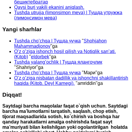
бешиктебратар
Qaysi burj vakili ekanini aniqlash.
Tushda utrujja (limonsimon meva) | Тушда утружжа
(лимонсимон мева)
Yangi sharhlar
Tushda cho’chqa | Тушда чучка
"
Shohjahon
Mahammadjonov
"ga
O’z o’ziga ishonch hosil qilish va Notiqlik san’ati.
(Kitob)
"
eldorbek
"ga
Tushda yalang’ochlik | Тушда ялангочлик
"
Shahriyor
"ga
Tushda cho’chqa | Тушда чучка
"
Мари
"ga
O’z o’ziga nisbatan dadillik va ishonchni shakillantirish
haqida (Kitob. Deyl Karnegi).
"
amriddin
"ga
Diqqat!
Saytdagi barcha maqolalar faqat o`qish uchun. Saytdagi
barcha ma’lumotlarni tarqatish, saqlash, chop etish,
tijorat maqsadlarida sotish, ko`chirish va boshqa har
qanday harakatlarni amalga oshirishda faqat sayt
ma’muriyati bilan kelishilgan yoki ogolantirilgan holatda