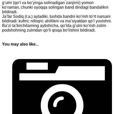
g‘ulni (qo‘l va bo‘yinga solinadigan zanjirni) yomon
ko‘raman, chunki oyoqqa solingan band dindagi bandalikni
bildiradi.
Ja’far Sodiq (r.a.) aytadiki, tushda bandni ko‘rish to‘rt narsani
bildiradi: kufrni; nifoqni; ahillikni va ma’siyatdan qo‘l yuvishni.
Ba’zi ta’birchilarning aytishicha, qo‘lda g‘ulni ko‘rish zolim
podshohning zulmdan qo‘li qisqa bo‘lishini bildiradi.
You may also like...