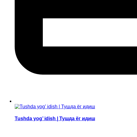
Tushda yog’ idish | Тушда ёг идиш