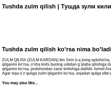
Tushda zulm qilish | Тушда зулм кил
Tushda zulm qilish ko’rsa nima bo’l
ZULM QILISh (ZULM KARDAN) Ibn Sirin (r.a.)ning aytishicha, tus
qilganini ko‘rsa, o‘sha kishi buning ustidan g‘alaba qilishiga da
qilganini ko‘rsa, podshoxdan zarar tortishiga dalildir. Ismoil A
Agar xoja o‘z quliga zulm qilganini ko‘rsa, xojadan qulga ofat va
You may also like...