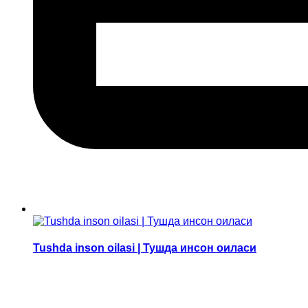
Tushda inson oilasi | Тушда инсон оиласи