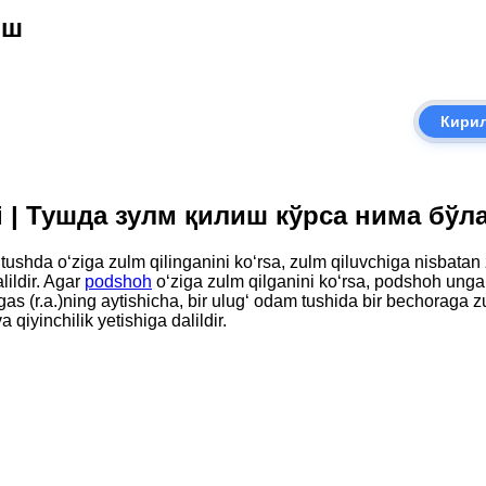
иш
Кири
adi | Тушда зулм қилиш кўрса нима бўл
hda o‘ziga zulm qilinganini ko‘rsa, zulm qiluvchiga nisbatan zaf
lildir. Agar
podshoh
o‘ziga zulm qilganini ko‘rsa, podshoh unga 
ngas (r.a.)ning aytishicha, bir ulug‘ odam tushida bir bechoraga z
 qiyinchilik yetishiga dalildir.