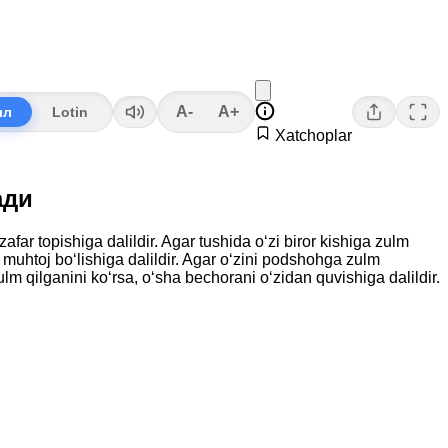
A-
A+
лл
Lotin
Xatchoplar
ади
ar topishiga dalildir. Agar tushida o‘zi biror kishiga zulm
muhtoj bo‘lishiga dalildir. Agar o‘zini podshohga zulm
ulm qilganini ko‘rsa, o‘sha bechorani o‘zidan quvishiga dalildir.