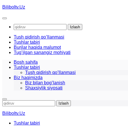
Skip
Biliboltv.Uz
to
content
Qidirshish:
Tush qidirish qo’llanmasi
Tushlar tabiri
Burjlar haqida malumot
Tug’ilgan sanangiz mohiyati
Bosh sahifa
Tushlar tabiri
Tush qidirish qo’llanmasi
Biz haqimizda
Biz bilan bog’lanish
Shaxsiylik siyosati
Qidirshish:
Biliboltv.Uz
Tushlar tabiri