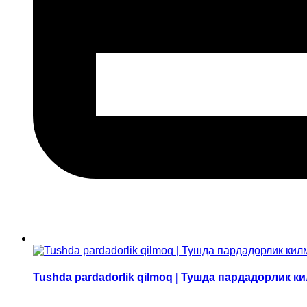
Tushda pardadorlik qilmoq | Тушда пардадорлик к