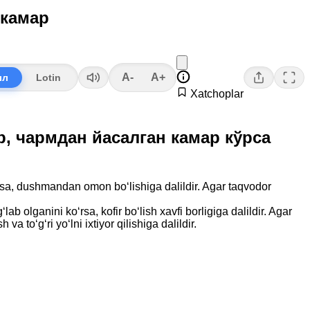
 камар
A-
A+
лл
Lotin
Xatchoplar
ор, чармдан йасалган камар кўрса
lsa, dushmandan omon bo‘lishiga dalildir. Agar taqvodor
ab olganini ko‘rsa, kofir bo‘lish xavfi borligiga dalildir. Agar
to‘g‘ri yo‘lni ixtiyor qilishiga dalildir.