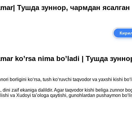
amar| Тушда зуннор, чармдан ясалган
Кири
mar ko’rsa nima bo’ladi | Тушда зунн
 borligini ko‘rsa, tush ko‘ruvchi taqvodor va yaxshi kishi bo‘
 dini zaif ekaniga dalildir. Agar taqvodor kishi beliga zunnor bog‘l
shi va Xudoyi ta’ologa qaytishi, gunohlardan pushaymon bo‘lish va 