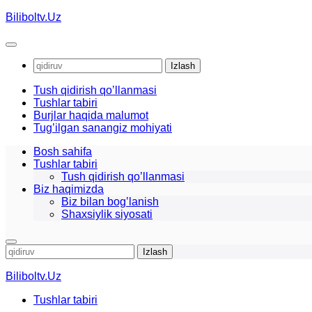
Skip
Biliboltv.Uz
to
content
Qidirshish:
Tush qidirish qo’llanmasi
Tushlar tabiri
Burjlar haqida malumot
Tug’ilgan sanangiz mohiyati
Bosh sahifa
Tushlar tabiri
Tush qidirish qo’llanmasi
Biz haqimizda
Biz bilan bog’lanish
Shaxsiylik siyosati
Qidirshish:
Biliboltv.Uz
Tushlar tabiri