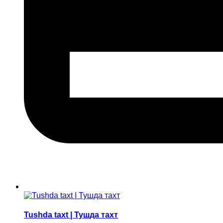
Tushda taxt | Тушда тахт