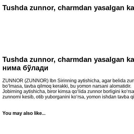
Tushda zunnor, charmdan yasalgan k
Tushda zunnor, charmdan yasalgan ka
нима бўлади
ZUNNOR (ZUNNOR) Ibn Sirinning aytishicha, agar belida zunnori
bo‘lmasa, tavba qilmoq kerakki, bu yomon narsani alomatidir.
Jobirning aytishicha, biror kimsa qo‘lida zunnor borligini ko‘rsa,
zunnorni kesib, otib yuborganini ko‘rsa, yomon ishdan tavba qili
You may also like...