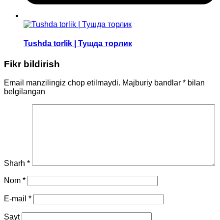
Tushda torlik | Тушда торлик
Fikr bildirish
Email manzilingiz chop etilmaydi.
Majburiy bandlar
*
bilan
belgilangan
Sharh
*
Nom
*
E-mail
*
Sayt