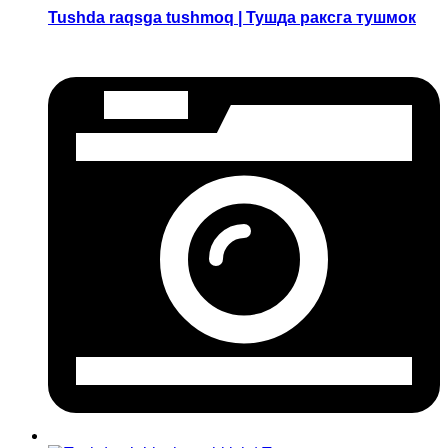
Tushda raqsga tushmoq | Тушда раксга тушмок