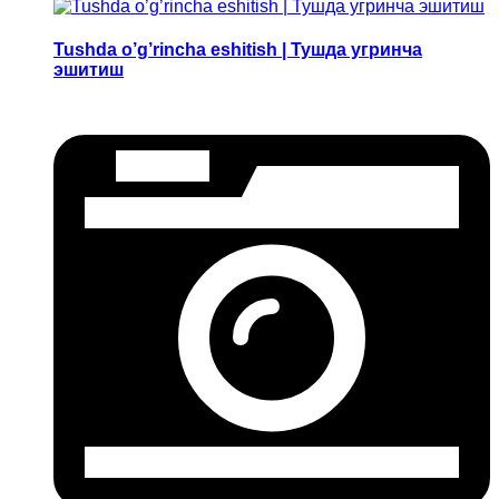
Tushda o’g’rincha eshitish | Тушда угринча
эшитиш