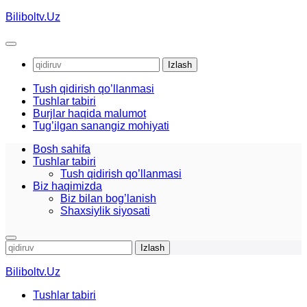
Skip
Biliboltv.Uz
to
content
Qidirshish:
Tush qidirish qo’llanmasi
Tushlar tabiri
Burjlar haqida malumot
Tug’ilgan sanangiz mohiyati
Bosh sahifa
Tushlar tabiri
Tush qidirish qo’llanmasi
Biz haqimizda
Biz bilan bog’lanish
Shaxsiylik siyosati
Qidirshish:
Biliboltv.Uz
Tushlar tabiri