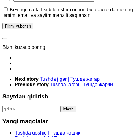
Keyingi marta fikr bildirishim uchun bu brauzerda mening
ismim, email va saytim manzili saqlansin.
Bizni kuzatib boring:
Next story
Tushda jigar | Тушда жигар
Previous story
Tushda jarchi | Тушда жарчи
Saytdan qidirish
Qidirshish:
Yangi maqolalar
Tushda qoshiq | Тушда кошик