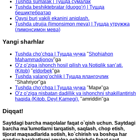
Tushda sumalak | Тушда сумалак
Tushda beshiktebratar (duogo’r) | Тушда
бешиктебратар
Qaysi burj vakili ekanini aniqlash.
Tushda utrujja (limonsimon meva) | Тушда утружжа
(лимонсимон мева)
Yangi sharhlar
Tushda cho’chqa | Тушда чучка
"
Shohjahon
Mahammadjonov
"ga
O’z o’ziga ishonch hosil qilish va Notiqlik san’ati.
(Kitob)
"
eldorbek
"ga
Tushda yalang’ochlik | Тушда ялангочлик
"
Shahriyor
"ga
Tushda cho’chqa | Тушда чучка
"
Мари
"ga
O’z o’ziga nisbatan dadillik va ishonchni shakillantirish
haqida (Kitob. Deyl Karnegi).
"
amriddin
"ga
Diqqat!
Saytdagi barcha maqolalar faqat o`qish uchun. Saytdagi
barcha ma’lumotlarni tarqatish, saqlash, chop etish,
tijorat maqsadlarida sotish, ko`chirish va boshqa har
qanday harakatlarni amalga oshirishda faqat sayt