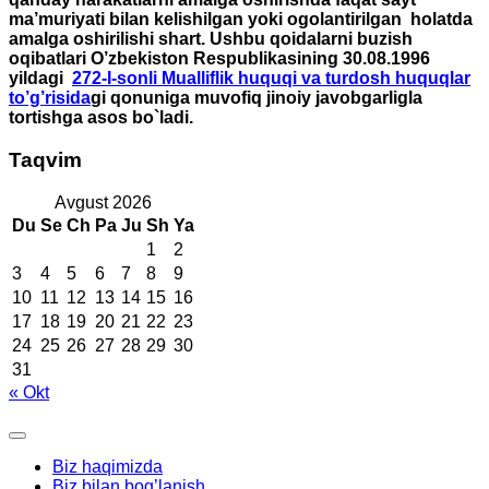
ma’muriyati bilan kelishilgan yoki ogolantirilgan holatda
amalga oshirilishi shart. Ushbu qoidalarni buzish
oqibatlari O’zbekiston Respublikasining 30.08.1996
yildagi
272-I-sonli Mualliflik huquqi va turdosh huquqlar
to’g’risida
gi qonuniga muvofiq jinoiy javobgarligla
tortishga asos bo`ladi.
Taqvim
Avgust 2026
Du
Se
Ch
Pa
Ju
Sh
Ya
1
2
3
4
5
6
7
8
9
10
11
12
13
14
15
16
17
18
19
20
21
22
23
24
25
26
27
28
29
30
31
« Okt
Biz haqimizda
Biz bilan bog’lanish