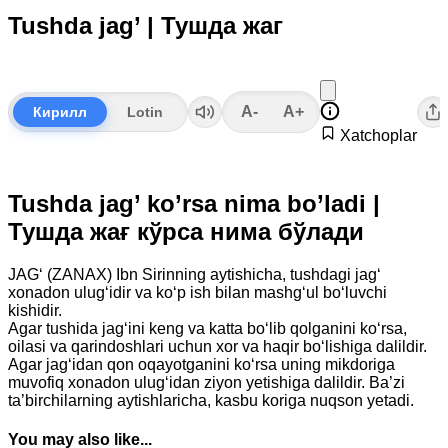
Tushda jag’ | Тушда жаг
A-
A+
Кирилл
Lotin
Xatchoplar
Tushda jag’ ko’rsa nima bo’ladi |
Тушда жағ кўрса нима бўлади
JAG‘ (ZANAX) Ibn Sirinning aytishicha, tushdagi jag‘
xonadon ulug‘idir va ko‘p ish bilan mashg‘ul bo‘luvchi
kishidir.
Agar tushida jag‘ini keng va katta bo‘lib qolganini ko‘rsa,
oilasi va qarindoshlari uchun xor va haqir bo‘lishiga dalildir.
Agar jag‘idan qon oqayotganini ko‘rsa uning mikdoriga
muvofiq xonadon ulug‘idan ziyon yetishiga dalildir. Ba’zi
ta’birchilarning aytishlaricha, kasbu koriga nuqson yetadi.
You may also like...