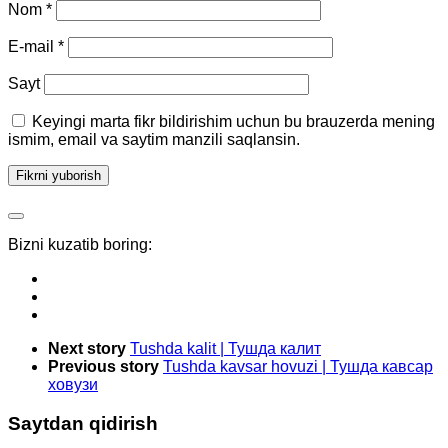
Nom
*
E-mail
*
Sayt
Keyingi marta fikr bildirishim uchun bu brauzerda mening
ismim, email va saytim manzili saqlansin.
Bizni kuzatib boring:
Next story
Tushda kalit | Тушда калит
Previous story
Tushda kavsar hovuzi | Тушда кавсар
ховузи
Saytdan qidirish