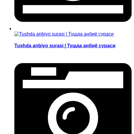
Tushda anbiyo surasi | Тушда анбиё сураси