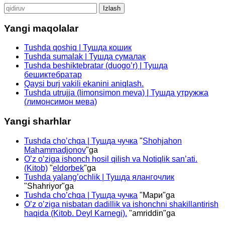
Qidirshish:
Yangi maqolalar
Tushda qoshiq | Тушда кошик
Tushda sumalak | Тушда сумалак
Tushda beshiktebratar (duogo’r) | Тушда
бешиктебратар
Qaysi burj vakili ekanini aniqlash.
Tushda utrujja (limonsimon meva) | Тушда утружжа
(лимонсимон мева)
Yangi sharhlar
Tushda cho’chqa | Тушда чучка
"
Shohjahon
Mahammadjonov
"ga
O’z o’ziga ishonch hosil qilish va Notiqlik san’ati.
(Kitob)
"
eldorbek
"ga
Tushda yalang’ochlik | Тушда ялангочлик
"
Shahriyor
"ga
Tushda cho’chqa | Тушда чучка
"
Мари
"ga
O’z o’ziga nisbatan dadillik va ishonchni shakillantirish
haqida (Kitob. Deyl Karnegi).
"
amriddin
"ga