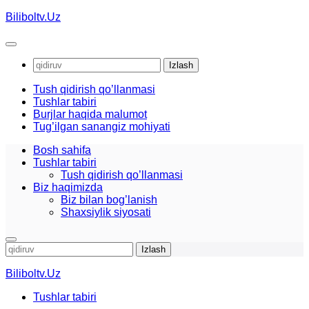
Skip
Biliboltv.Uz
to
content
Qidirshish:
Tush qidirish qo’llanmasi
Tushlar tabiri
Burjlar haqida malumot
Tug’ilgan sanangiz mohiyati
Bosh sahifa
Tushlar tabiri
Tush qidirish qo’llanmasi
Biz haqimizda
Biz bilan bog’lanish
Shaxsiylik siyosati
Qidirshish:
Biliboltv.Uz
Tushlar tabiri