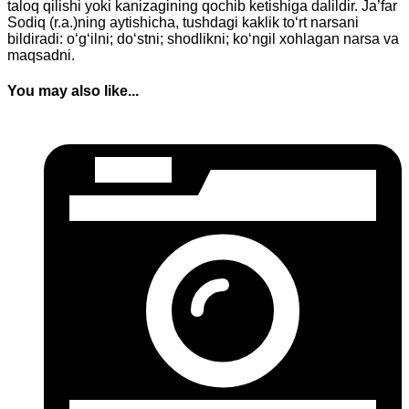
taloq qilishi yoki kanizagining qochib ketishiga dalildir. Ja’far
Sodiq (r.a.)ning aytishicha, tushdagi kaklik to‘rt narsani
bildiradi: o‘g‘ilni; do‘stni; shodlikni; ko‘ngil xohlagan narsa va
maqsadni.
You may also like...