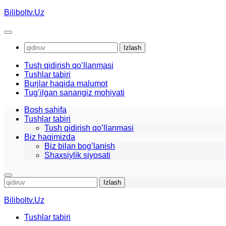
Skip
Biliboltv.Uz
to
content
Qidirshish:
Tush qidirish qo’llanmasi
Tushlar tabiri
Burjlar haqida malumot
Tug’ilgan sanangiz mohiyati
Bosh sahifa
Tushlar tabiri
Tush qidirish qo’llanmasi
Biz haqimizda
Biz bilan bog’lanish
Shaxsiylik siyosati
Qidirshish:
Biliboltv.Uz
Tushlar tabiri