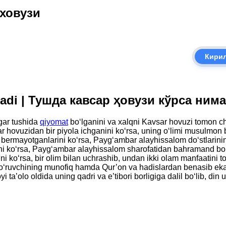
 ховузи
Кири
’ladi | Тушда кавсар ҳовузи кўрса ним
gar tushida
qiyomat
bo‘lganini va xalqni Kavsar hovuzi tomon ch
ar hovuzidan bir piyola ichganini ko‘rsa, uning o‘limi musulmon 
uv bermayotganlarini ko‘rsa, Payg‘ambar alayhissalom do‘stlarini
ko‘rsa, Payg‘ambar alayhissalom sharofatidan bahramand bo‘lishi
 ko‘rsa, bir olim bilan uchrashib, undan ikki olam manfaatini topi
 ko‘ruvchining munofiq hamda Qur’on va hadislardan benasib ekan
a’olo oldida uning qadri va e’tibori borligiga dalil bo‘lib, din ul