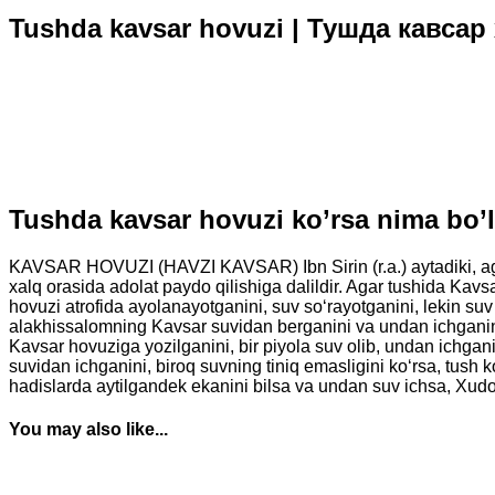
Tushda kavsar hovuzi | Тушда кавсар
Tushda kavsar hovuzi ko’rsa nima bo
KAVSAR HOVUZI (HAVZI KAVSAR) Ibn Sirin (r.a.) aytadiki, a
xalq orasida adolat paydo qilishiga dalildir. Agar tushida Kavs
hovuzi atrofida ayolanayotganini, suv so‘rayotganini, lekin s
alakhissalomning Kavsar suvidan berganini va undan ichganini 
Kavsar hovuziga yozilganini, bir piyola suv olib, undan ichganini
suvidan ichganini, biroq suvning tiniq emasligini ko‘rsa, tush
hadislarda aytilgandek ekanini bilsa va undan suv ichsa, Xudoyi t
You may also like...