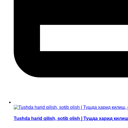
Tushda harid qilish, sotib olish | Тушда харид кил