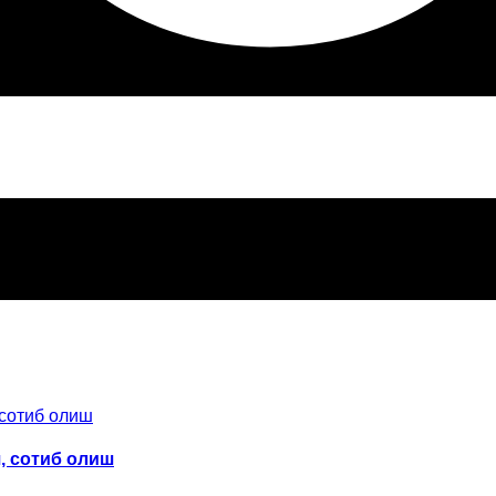
иш, сотиб олиш