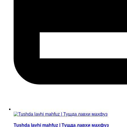
Tushda lavhi mahfuz | Тушда лавхи махфуз