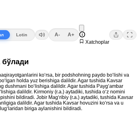
A-
A+
лл
Lotin
Xatchoplar
а бўлади
aqirayotganlarini ko‘rsa, bir podshohning paydo bo‘lishi va
bo‘lgan holda yuz berishiga dalildir. Agar tushida Kavsar
ng dushmani bo‘lishiga dalildir. Agar tushida Payg‘ambar
ga dalildir. Kirmoniy (r.a.) aytadiki, tushida o‘z nomini
shini bildiradi. Jobir Mag‘ribiy (r.a.) aytadiki, tushida Kavsar
ligiga dalildir. Agar tushida Kavsar hovuzini ko‘rsa va u
ug‘laridan biriga aylanishini bildiradi.