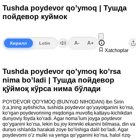
Tushda poydevor qo’ymoq | Тушда
пойдевор куймок
A-
A+
Кирилл
Lotin
Xatchoplar
Tushda poydevor qo’ymoq ko’rsa
nima bo’ladi | Тушда пойдевор
қўймоқ кўрса нима бўлади
POYDEVOR QO‘YMOQ (BUNYoD NIHODAN) Ibn Sirin
(r.a.)ning aytishicha, tushida poydevor qo‘yayotganini ko‘rsa,
ko‘rgan poydevorining miqdoriga muvofiq kattayu-kichikdan
dunyoviy foyda ko‘radi. Agar noma’lum joyga poydevor
qo‘yganini ko‘rsa, lekin bu joy kimniki ekanini bilmasa, din va
dunyo ishlarida harakati zoye bo‘lishiga dalil bo‘ladi. Agar
poydevorni o‘z mulki va yeriga qo‘yganini ko‘rsa, halol rizq-