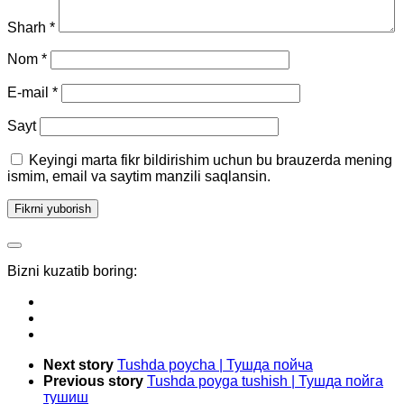
Sharh
*
Nom
*
E-mail
*
Sayt
Keyingi marta fikr bildirishim uchun bu brauzerda mening
ismim, email va saytim manzili saqlansin.
Bizni kuzatib boring:
Next story
Tushda poycha | Тушда пойча
Previous story
Tushda poyga tushish | Тушда пойга
тушиш