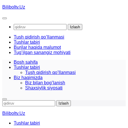
Skip
Biliboltv.Uz
to
content
Qidirshish:
Tush qidirish qo’llanmasi
Tushlar tabiri
Burjlar haqida malumot
Tug’ilgan sanangiz mohiyati
Bosh sahifa
Tushlar tabiri
Tush qidirish qo’llanmasi
Biz haqimizda
Biz bilan bog’lanish
Shaxsiylik siyosati
Qidirshish:
Biliboltv.Uz
Tushlar tabiri