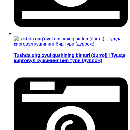
Tushda qirg’ovul qushining bir turi (durroj) | Тушда
кирговул кушининг бир тури (дуррож)