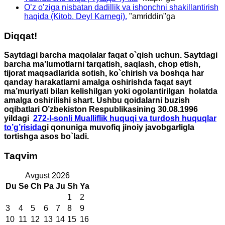
O’z o’ziga nisbatan dadillik va ishonchni shakillantirish
haqida (Kitob. Deyl Karnegi).
"
amriddin
"ga
Diqqat!
Saytdagi barcha maqolalar faqat o`qish uchun. Saytdagi
barcha ma’lumotlarni tarqatish, saqlash, chop etish,
tijorat maqsadlarida sotish, ko`chirish va boshqa har
qanday harakatlarni amalga oshirishda faqat sayt
ma’muriyati bilan kelishilgan yoki ogolantirilgan holatda
amalga oshirilishi shart. Ushbu qoidalarni buzish
oqibatlari O’zbekiston Respublikasining 30.08.1996
yildagi
272-I-sonli Mualliflik huquqi va turdosh huquqlar
to’g’risida
gi qonuniga muvofiq jinoiy javobgarligla
tortishga asos bo`ladi.
Taqvim
Avgust 2026
Du
Se
Ch
Pa
Ju
Sh
Ya
1
2
3
4
5
6
7
8
9
10
11
12
13
14
15
16