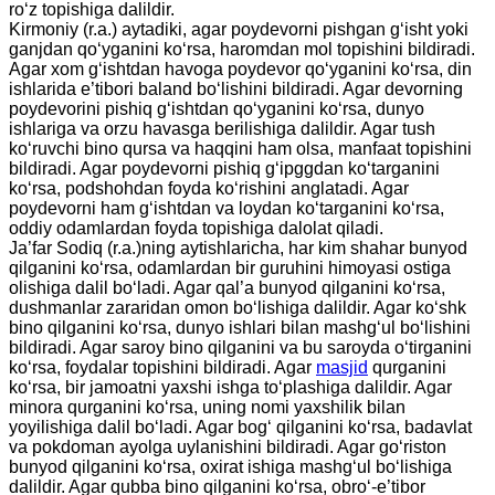
ro‘z topishiga dalildir.
Kirmoniy (r.a.) aytadiki, agar poydevorni pishgan g‘isht yoki
ganjdan qo‘yganini ko‘rsa, haromdan mol topishini bildiradi.
Agar xom g‘ishtdan havoga poydevor qo‘yganini ko‘rsa, din
ishlarida e’tibori baland bo‘lishini bildiradi. Agar devorning
poydevorini pishiq g‘ishtdan qo‘yganini ko‘rsa, dunyo
ishlariga va orzu havasga berilishiga dalildir. Agar tush
ko‘ruvchi bino qursa va haqqini ham olsa, manfaat topishini
bildiradi. Agar poydevorni pishiq g‘ipggdan ko‘targanini
ko‘rsa, podshohdan foyda ko‘rishini anglatadi. Agar
poydevorni ham g‘ishtdan va loydan ko‘targanini ko‘rsa,
oddiy odamlardan foyda topishiga dalolat qiladi.
Ja’far Sodiq (r.a.)ning aytishlaricha, har kim shahar bunyod
qilganini ko‘rsa, odamlardan bir guruhini himoyasi ostiga
olishiga dalil bo‘ladi. Agar qal’a bunyod qilganini ko‘rsa,
dushmanlar zararidan omon bo‘lishiga dalildir. Agar ko‘shk
bino qilganini ko‘rsa, dunyo ishlari bilan mashg‘ul bo‘lishini
bildiradi. Agar saroy bino qilganini va bu saroyda o‘tirganini
ko‘rsa, foydalar topishini bildiradi. Agar
masjid
qurganini
ko‘rsa, bir jamoatni yaxshi ishga to‘plashiga dalildir. Agar
minora qurganini ko‘rsa, uning nomi yaxshilik bilan
yoyilishiga dalil bo‘ladi. Agar bog‘ qilganini ko‘rsa, badavlat
va pokdoman ayolga uylanishini bildiradi. Agar go‘riston
bunyod qilganini ko‘rsa, oxirat ishiga mashg‘ul bo‘lishiga
dalildir. Agar qubba bino qilganini ko‘rsa, obro‘-e’tibor