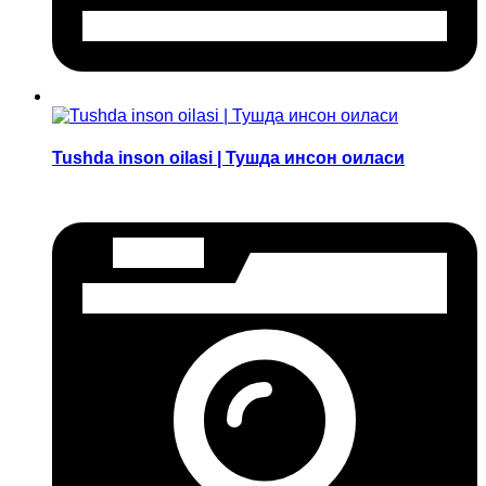
Tushda inson oilasi | Тушда инсон оиласи