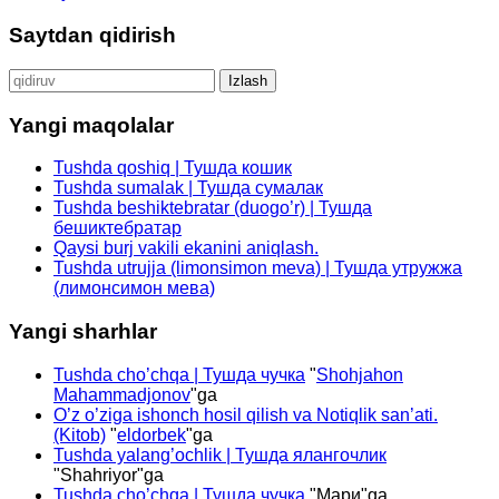
Saytdan qidirish
Qidirshish:
Yangi maqolalar
Tushda qoshiq | Тушда кошик
Tushda sumalak | Тушда сумалак
Tushda beshiktebratar (duogo’r) | Тушда
бешиктебратар
Qaysi burj vakili ekanini aniqlash.
Tushda utrujja (limonsimon meva) | Тушда утружжа
(лимонсимон мева)
Yangi sharhlar
Tushda cho’chqa | Тушда чучка
"
Shohjahon
Mahammadjonov
"ga
O’z o’ziga ishonch hosil qilish va Notiqlik san’ati.
(Kitob)
"
eldorbek
"ga
Tushda yalang’ochlik | Тушда ялангочлик
"
Shahriyor
"ga
Tushda cho’chqa | Тушда чучка
"
Мари
"ga