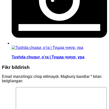
Tushda chuqur, o’ra | Тушда чукур, ура
Fikr bildirish
Email manzilingiz chop etilmaydi.
Majburiy bandlar
*
bilan
belgilangan