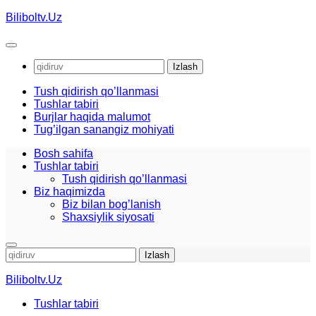
Skip
Biliboltv.Uz
to
content
Qidirshish:
Tush qidirish qo’llanmasi
Tushlar tabiri
Burjlar haqida malumot
Tug’ilgan sanangiz mohiyati
Bosh sahifa
Tushlar tabiri
Tush qidirish qo’llanmasi
Biz haqimizda
Biz bilan bog’lanish
Shaxsiylik siyosati
Qidirshish:
Biliboltv.Uz
Tushlar tabiri