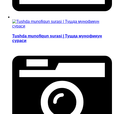
Tushda munofiqun surasi | Тушда мунофикун
сураси