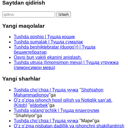
Saytdan qidirish
Qidirshish:
Yangi maqolalar
Tushda qoshiq | Тушда кошик
Tushda sumalak | Тушда сумалак
Tushda beshiktebratar (duogo’r) | Тушда
бешиктебратар
Qaysi burj vakili ekanini aniqlash.
Tushda utrujja (limonsimon meva) | Тушда утружжа
(лимонсимон мева)
Yangi sharhlar
Tushda cho’chqa | Тушда чучка
"
Shohjahon
Mahammadjonov
"ga
O’z o’ziga ishonch hosil qilish va Notiqlik san’ati.
(Kitob)
"
eldorbek
"ga
Tushda yalang’ochlik | Тушда ялангочлик
"
Shahriyor
"ga
Tushda cho’chqa | Тушда чучка
"
Мари
"ga
O’z o’ziga nisbatan dadillik va ishonchni shakillantirish