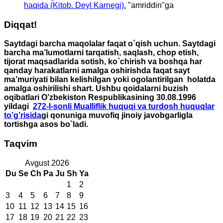
haqida (Kitob. Deyl Karnegi).
"
amriddin
"ga
Diqqat!
Saytdagi barcha maqolalar faqat o`qish uchun. Saytdagi
barcha ma’lumotlarni tarqatish, saqlash, chop etish,
tijorat maqsadlarida sotish, ko`chirish va boshqa har
qanday harakatlarni amalga oshirishda faqat sayt
ma’muriyati bilan kelishilgan yoki ogolantirilgan holatda
amalga oshirilishi shart. Ushbu qoidalarni buzish
oqibatlari O’zbekiston Respublikasining 30.08.1996
yildagi
272-I-sonli Mualliflik huquqi va turdosh huquqlar
to’g’risida
gi qonuniga muvofiq jinoiy javobgarligla
tortishga asos bo`ladi.
Taqvim
Avgust 2026
Du
Se
Ch
Pa
Ju
Sh
Ya
1
2
3
4
5
6
7
8
9
10
11
12
13
14
15
16
17
18
19
20
21
22
23