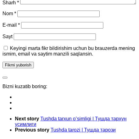
Sharh
*
Nom
*
E-mail
*
Sayt
Keyingi marta fikr bildirishim uchun bu brauzerda mening
ismim, email va saytim manzili saqlansin.
Bizni kuzatib boring:
Next story
Tushda tarxun o’simligi | Тушда тархун
усимлиги
Previous story
Tushda tarozi | Тушда тарози