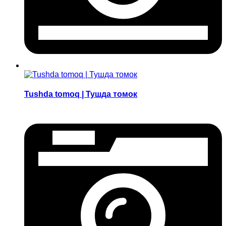
Tushda tomoq | Тушда томок