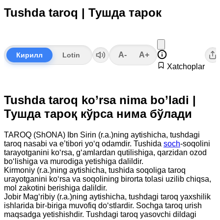
Tushda taroq | Тушда тарок
A-
A+
Кирилл
Lotin
Xatchoplar
Tushda taroq ko’rsa nima bo’ladi |
Тушда тароқ кўрса нима бўлади
TAROQ (ShONA) Ibn Sirin (r.a.)ning aytishicha, tushdagi
taroq nasabi va e’tibori yo‘q odamdir. Tushida
soch
-soqolini
tarayotganini ko‘rsa, g‘amlardan qutilishiga, qarzidan ozod
bo‘lishiga va murodiga yetishiga dalildir.
Kirmoniy (r.a.)ning aytishicha, tushida soqoliga taroq
urayotganini ko‘rsa va soqolining birorta tolasi uzilib chiqsa,
mol zakotini berishiga dalildir.
Jobir Mag‘ribiy (r.a.)ning aytishicha, tushdagi taroq yaxshilik
ishlarida bir-biriga muvofiq do‘stlardir. Sochga taroq urish
maqsadga yetishishdir. Tushdagi taroq yasovchi dildagi