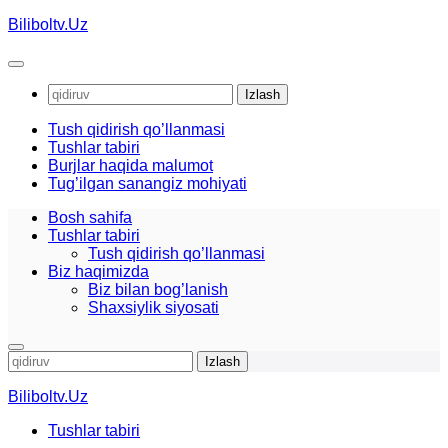
Skip
Biliboltv.Uz
to
content
Qidirshish:
Tush qidirish qo’llanmasi
Tushlar tabiri
Burjlar haqida malumot
Tug’ilgan sanangiz mohiyati
Bosh sahifa
Tushlar tabiri
Tush qidirish qo’llanmasi
Biz haqimizda
Biz bilan bog’lanish
Shaxsiylik siyosati
Qidirshish:
Biliboltv.Uz
Tushlar tabiri