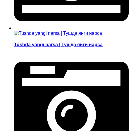
Tushda yangi narsa | Тушда янги нарса