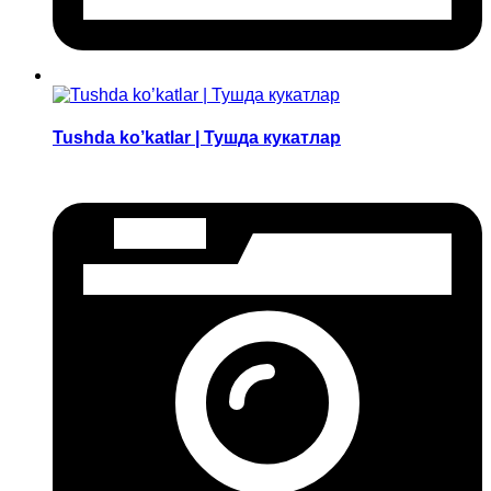
Tushda ko’katlar | Тушда кукатлар