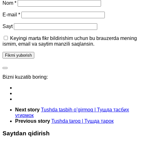
Nom
*
E-mail
*
Sayt
Keyingi marta fikr bildirishim uchun bu brauzerda mening
ismim, email va saytim manzili saqlansin.
Bizni kuzatib boring:
Next story
Tushda tasbih o’girmoq | Тушда тасбих
угирмок
Previous story
Tushda taroq | Тушда тарок
Saytdan qidirish