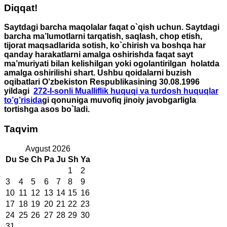
Diqqat!
Saytdagi barcha maqolalar faqat o`qish uchun. Saytdagi
barcha ma’lumotlarni tarqatish, saqlash, chop etish,
tijorat maqsadlarida sotish, ko`chirish va boshqa har
qanday harakatlarni amalga oshirishda faqat sayt
ma’muriyati bilan kelishilgan yoki ogolantirilgan holatda
amalga oshirilishi shart. Ushbu qoidalarni buzish
oqibatlari O’zbekiston Respublikasining 30.08.1996
yildagi
272-I-sonli Mualliflik huquqi va turdosh huquqlar
to’g’risida
gi qonuniga muvofiq jinoiy javobgarligla
tortishga asos bo`ladi.
Taqvim
Avgust 2026
Du
Se
Ch
Pa
Ju
Sh
Ya
1
2
3
4
5
6
7
8
9
10
11
12
13
14
15
16
17
18
19
20
21
22
23
24
25
26
27
28
29
30
31