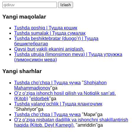
Qidirshish:
Yangi maqolalar
Tushda qoshiq | Тушда кошик
Tushda sumalak | Тушда сумалак
Tushda beshiktebratar (duogo’r) | Тушда
бешиктебратар
Qaysi burj vakili ekanini aniqlash.
Tushda utrujja (limonsimon meva) | Тушда утружжа
(лимонсимон мева)
Yangi sharhlar
Tushda cho’chqa | Тушда чучка
"
Shohjahon
Mahammadjonov
"ga
O’z o’ziga ishonch hosil qilish va Notiqlik san’ati.
(Kitob)
"
eldorbek
"ga
Tushda yalang’ochlik | Тушда ялангочлик
"
Shahriyor
"ga
Tushda cho’chqa | Тушда чучка
"
Мари
"ga
O’z o’ziga nisbatan dadillik va ishonchni shakillantirish
haqida (Kitob. Deyl Karnegi).
"
amriddin
"ga