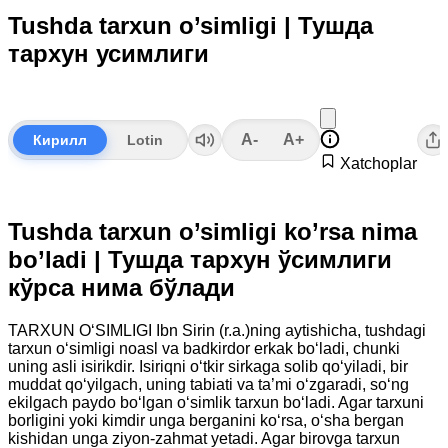
Tushda tarxun o’simligi | Тушда
тархун усимлиги
A-
A+
Кирилл
Lotin
Xatchoplar
Tushda tarxun o’simligi ko’rsa nima
bo’ladi | Тушда тархун ўсимлиги
кўрса нима бўлади
TARXUN O‘SIMLIGI Ibn Sirin (r.a.)ning aytishicha, tushdagi
tarxun o‘simligi noasl va badkirdor erkak bo‘ladi, chunki
uning asli isirikdir. Isiriqni o‘tkir sirkaga solib qo‘yiladi, bir
muddat qo‘yilgach, uning tabiati va ta’mi o‘zgaradi, so‘ng
ekilgach paydo bo‘lgan o‘simlik tarxun bo‘ladi. Agar tarxuni
borligini yoki kimdir unga berganini ko‘rsa, o‘sha bergan
kishidan unga ziyon-zahmat yetadi. Agar birovga tarxun